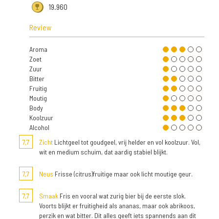
19.960
Review
Aroma
Zoet
Zuur
Bitter
Fruitig
Moutig
Body
Koolzuur
Alcohol
7,7
Zicht
Lichtgeel tot goudgeel, vrij helder en vol koolzuur. Vol,
wit en medium schuim, dat aardig stabiel blijkt.
7,7
Neus
Frisse (citrus)fruitige maar ook licht moutige geur.
7,7
Smaak
Fris en vooral wat zurig bier bij de eerste slok.
Voorts blijkt er fruitigheid als ananas, maar ook abrikoos,
perzik en wat bitter. Dit alles geeft iets spannends aan dit