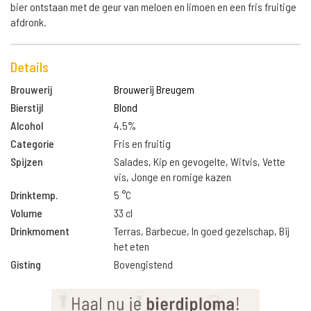
bier ontstaan met de geur van meloen en limoen en een fris fruitige
afdronk.
Details
Brouwerij
Brouwerij Breugem
Bierstijl
Blond
Alcohol
4.5%
Categorie
Fris en fruitig
Spijzen
Salades, Kip en gevogelte, Witvis, Vette
vis, Jonge en romige kazen
Drinktemp.
5 °C
Volume
33 cl
Drinkmoment
Terras, Barbecue, In goed gezelschap, Bij
het eten
Gisting
Bovengistend