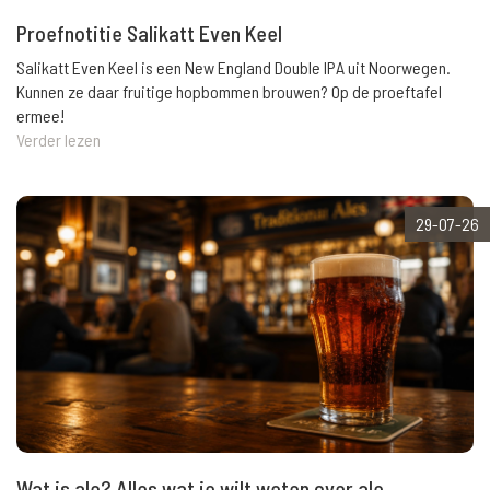
Proefnotitie Salikatt Even Keel
Salikatt Even Keel is een New England Double IPA uit Noorwegen.
Kunnen ze daar fruitige hopbommen brouwen? Op de proeftafel
ermee!
Verder lezen
29-07-26
Wat is ale? Alles wat je wilt weten over ale