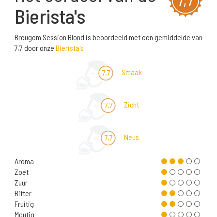
Bierista's
Breugem Session Blond is beoordeeld met een gemiddelde van
7,7 door onze
Bierista's
Smaak
7,7
Zicht
7,7
Neus
7,7
Aroma
Zoet
Zuur
Bitter
Fruitig
Moutig