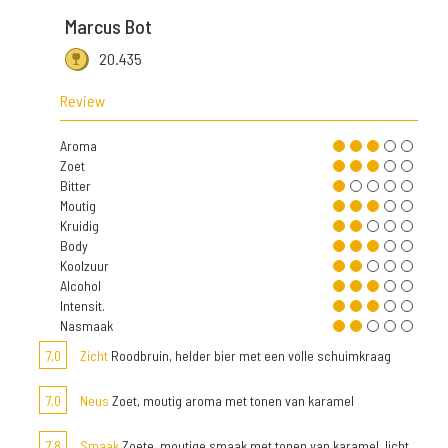
Marcus Bot
20.435
Review
Aroma
Zoet
Bitter
Moutig
Kruidig
Body
Koolzuur
Alcohol
Intensit.
Nasmaak
7,0
Zicht
Roodbruin, helder bier met een volle schuimkraag
7,0
Neus
Zoet, moutig aroma met tonen van karamel
7,8
Smaak
Zoete, moutige smaak met tonen van karamel, licht