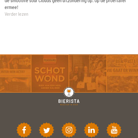
de smoothie sour Clouds geen uitzondering op. Op de proeftafel
ermee!
Verder lezen