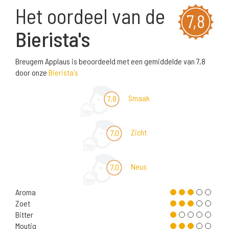
Het oordeel van de
7,8
Bierista's
Breugem Applaus is beoordeeld met een gemiddelde van 7,8
door onze
Bierista's
Smaak
7,8
Zicht
7,0
Neus
7,0
Aroma
Zoet
Bitter
Moutig