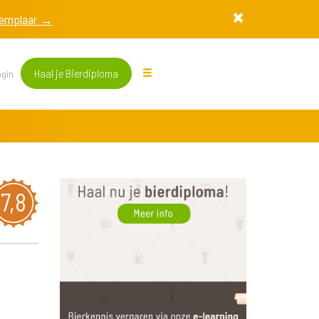
exemplaar →
Haal je Bierdiploma
gin
7,8