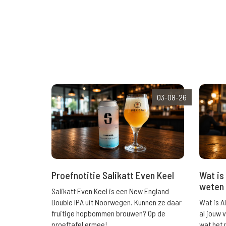
03-08-26
Wat is 
Proefnotitie Salikatt Even Keel
weten 
Salikatt Even Keel is een New England
Wat is A
Double IPA uit Noorwegen. Kunnen ze daar
al jouw 
fruitige hopbommen brouwen? Op de
wat het 
proeftafel ermee!