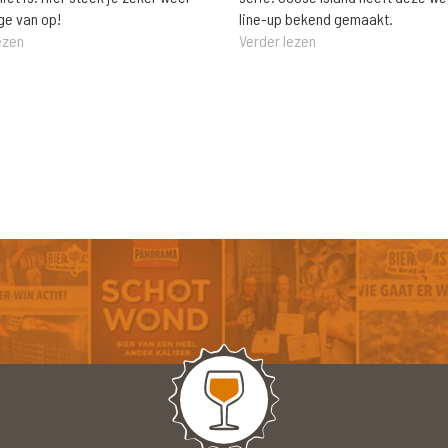
ge van op!
line-up bekend gemaakt.
ezen
Verder lezen