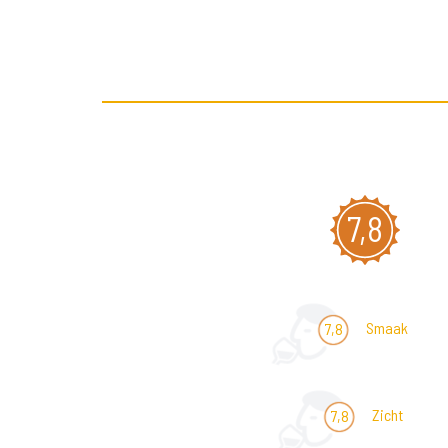
7,8
Smaak
7,8
Zicht
7,8