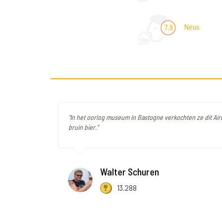
Neus
7,9
"In het oorlog museum in Bastogne verkochten ze dit Air
bruin bier."
Walter Schuren
13.288