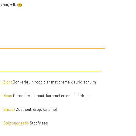
ntvang +10
Zicht
Donkerbruin rood bier met crème kleurig schuim
Neus
Geroosterde mout, karamel en een hint drop
Smaak
Zoethout, drop, karamel
Spijssuggestie
Stoofvlees