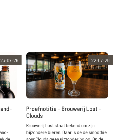
23-07-26
22-07-26
rand-
Proefnotitie - Brouwerij Lost -
Clouds
Brouwerij Lost staat bekend om zijn
rand-
bijzondere bieren. Daar is de de smoothie
eek de
sour Clouds geen uitzondering op. Op de