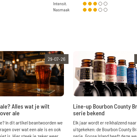
Intensit.
Nasmaak
29-07-26
ale? Alles wat je wilt
Line-up Bourbon County B
over ale
serie bekend
le? In dit artikel beantwoorden we
Elk jaar wordt er reikhalzend naar
vragen over wat een ale is en ook
uitgekeken: de Bourbon County B
niet is. Hier steek je zeker weer
serie. Goose Island heeft deze w