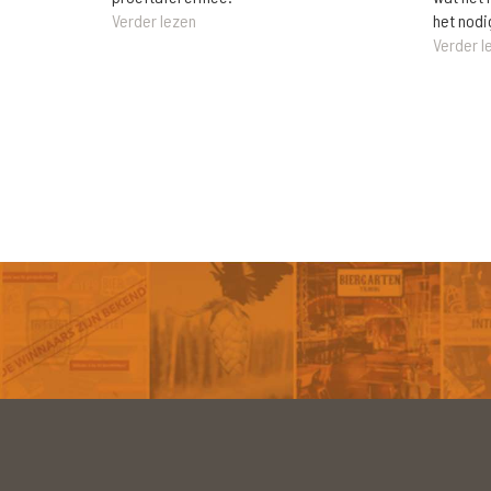
het nodi
Verder lezen
Verder l