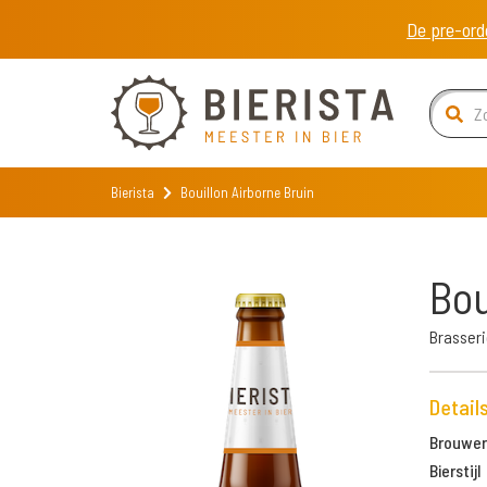
De pre-ord
Bierista
Bouillon Airborne Bruin
Bou
Brasseri
Detail
Brouweri
Bierstijl