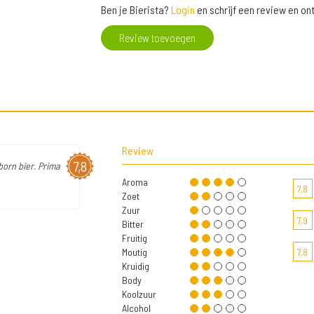
Ben je Bierista?
Login
en schrijf een review en o
Review toevoegen
Review
7,8
born bier. Prima
Aroma
7,8
Zoet
Zuur
7,9
Bitter
Fruitig
Moutig
7,8
Kruidig
Body
Koolzuur
Alcohol