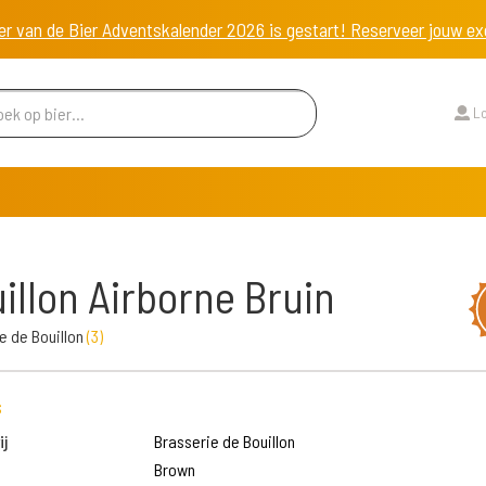
er van de Bier Adventskalender 2026 is gestart! Reserveer jouw 
Lo
illon Airborne Bruin
e de Bouillon
(
3
)
s
j
Brasserie de Bouillon
Brown