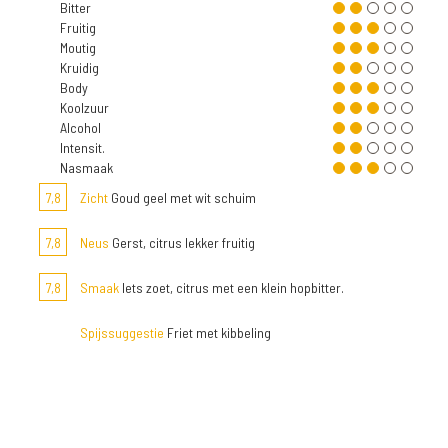
Bitter
Fruitig
Moutig
Kruidig
Body
Koolzuur
Alcohol
Intensit.
Nasmaak
7,8
Zicht
Goud geel met wit schuim
7,8
Neus
Gerst, citrus lekker fruitig
7,8
Smaak
Iets zoet, citrus met een klein hopbitter.
Spijssuggestie
Friet met kibbeling