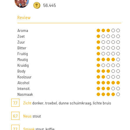
56.445
Review
Aroma
Zoet
Zuur
Bitter
Fruitig
Moutig
Kruidig
Body
Koolzuur
Alcohol
Intensit.
Nasmaak
7,7
Zicht
donker, troebel, dunne schuimkraag, lichte bruis
6,7
Neus
stout
7,7
Smaak
stout, koffie