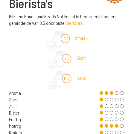
Bierista's
Bliksem Hands and Heads Not Found is beoordeeld met een
gemiddelde van 8,3 door onze
Bierista's
Smaak
7,7
Zicht
7,7
Neus
6,7
Aroma
Zoet
Zuur
Bitter
Fruitig
Moutig
Kruidig