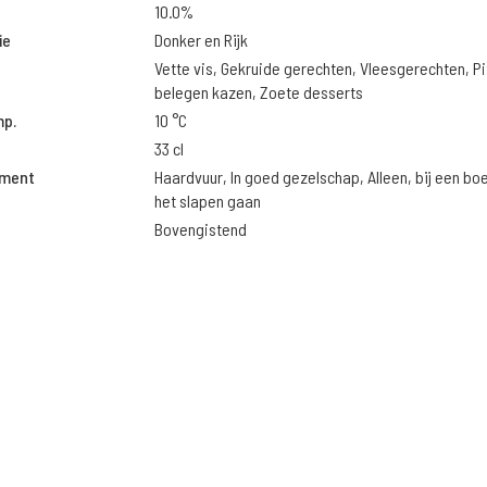
10.0%
ie
Donker en Rijk
Vette vis, Gekruide gerechten, Vleesgerechten, Pi
belegen kazen, Zoete desserts
mp.
10 °C
33 cl
oment
Haardvuur, In goed gezelschap, Alleen, bij een bo
het slapen gaan
Bovengistend