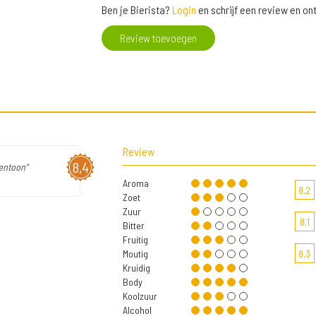
Ben je Bierista?
Login
en schrijf een review en o
Review toevoegen
Review
8,4
entoon"
Aroma
8,2
Zoet
Zuur
8,1
Bitter
Fruitig
Moutig
8,3
Kruidig
Body
Koolzuur
Alcohol