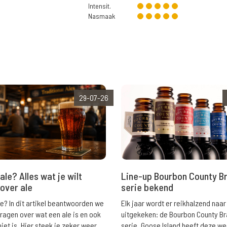
Intensit.
Nasmaak
29-07-26
ale? Alles wat je wilt
Line-up Bourbon County B
over ale
serie bekend
le? In dit artikel beantwoorden we
Elk jaar wordt er reikhalzend naar
vragen over wat een ale is en ook
uitgekeken: de Bourbon County B
niet is. Hier steek je zeker weer
serie. Goose Island heeft deze w