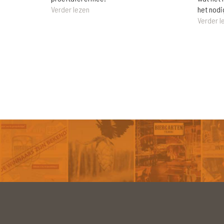
het nodi
Verder lezen
Verder l