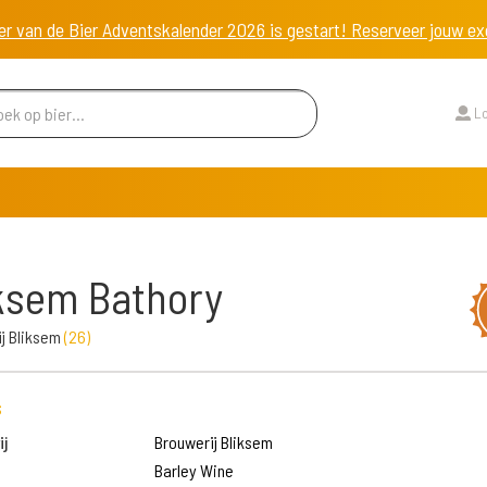
er van de Bier Adventskalender 2026 is gestart! Reserveer jouw 
Lo
ksem Bathory
j Bliksem
(
26
)
s
j
Brouwerij Bliksem
Barley Wine