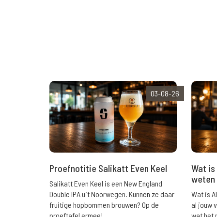
03-08-26
Wat is 
Proefnotitie Salikatt Even Keel
weten 
Salikatt Even Keel is een New England
Wat is A
Double IPA uit Noorwegen. Kunnen ze daar
al jouw 
fruitige hopbommen brouwen? Op de
wat het 
proeftafel ermee!