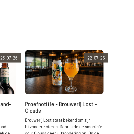
23-07-26
22-07-26
rand-
Proefnotitie - Brouwerij Lost -
Clouds
Brouwerij Lost staat bekend om zijn
rand-
bijzondere bieren. Daar is de de smoothie
eek de
sour Clouds geen uitzondering op. Op de