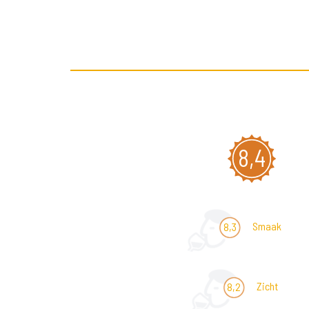
8,4
Smaak
8,3
Zicht
8,2