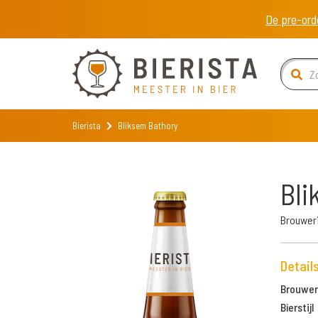
De pre-ord
Bierista
Bliksem Bathory
Bli
Brouweri
Detail
Brouweri
Bierstijl