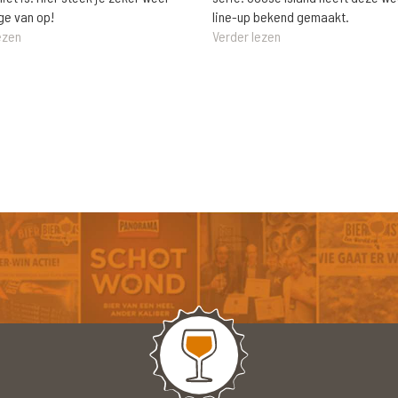
ge van op!
line-up bekend gemaakt.
ezen
Verder lezen