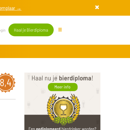
exemplaar →
Haal je Bierdiploma
gin
8,4