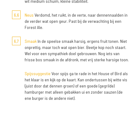
wit medium schuim, kleine stabiliteit.
6,6
Neus
Verdomd, het ruikt, in de verte, naar dennennaalden in
de verder wat open geur. Past bij de verwachting bij een
Forest Ale.
6,7
Smaak
In de speelse smaak harsig, ergens fruit tonen. Niet
onprettig, maar toch wat open bier. Beetje kop noch staart.
Wel voor een sympathiek doel gebrouwen. Nog iets van
frisse bos smaak in de afdronk, met vrij sterke harsige toon.
Spijssuggestie
Voor spijs ga te rade in het House of Bird als
het klaar is en kijk op de kaart. Kan ondertussen bij witte vis
(juist door dat dennen groen) of een goede (gegrilde)
hamburger met alleen gebakken ui en zonder sauzen (de
ene burger is de andere niet).