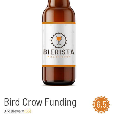
Bird Crow Funding
6,5
Bird Brewery
(
55
)