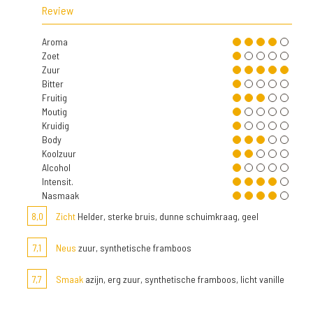
Review
Aroma
Zoet
Zuur
Bitter
Fruitig
Moutig
Kruidig
Body
Koolzuur
Alcohol
Intensit.
Nasmaak
8,0
Zicht
Helder, sterke bruis, dunne schuimkraag, geel
7,1
Neus
zuur, synthetische framboos
7,7
Smaak
azijn, erg zuur, synthetische framboos, licht vanille