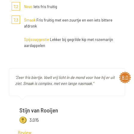
7,2
Neus
Iets fris fruitig
7,3
Smaak
Fris fruitig met een zuurtje en een iets bittere
afdronk
Spijssuggestie
Lekker bij gegrilde kip met rozemarijn
aardappelen
8,0
"Zeer fris biertje. Voelt vrij licht in de mond voor hoe hij er uit
ziet. Smaak is complex, met een lange nasmaak."
Stijn van Rooijen
3.015
Review