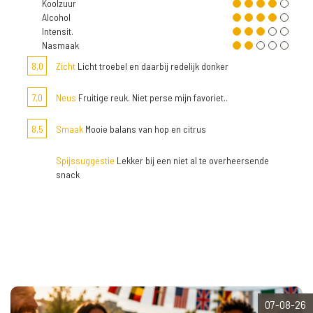
Koolzuur
Alcohol
Intensit.
Nasmaak
8,0
Zicht
Licht troebel en daarbij redelijk donker
7,0
Neus
Fruitige reuk. Niet perse mijn favoriet..
8,5
Smaak
Mooie balans van hop en citrus
Spijssuggestie
Lekker bij een niet al te overheersende
snack
07-08-26