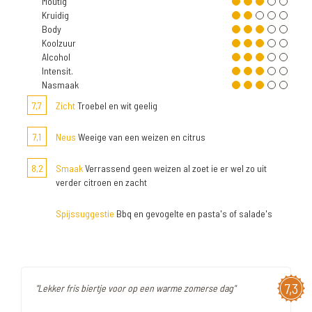
Moutig
Kruidig
Body
Koolzuur
Alcohol
Intensit.
Nasmaak
7,7
Zicht
Troebel en wit geelig
7,1
Neus
Weeige van een weizen en citrus
8,2
Smaak
Verrassend geen weizen al zoet ie er wel zo uit
verder citroen en zacht
Spijssuggestie
Bbq en gevogelte en pasta's of salade's
7,3
"Lekker fris biertje voor op een warme zomerse dag"