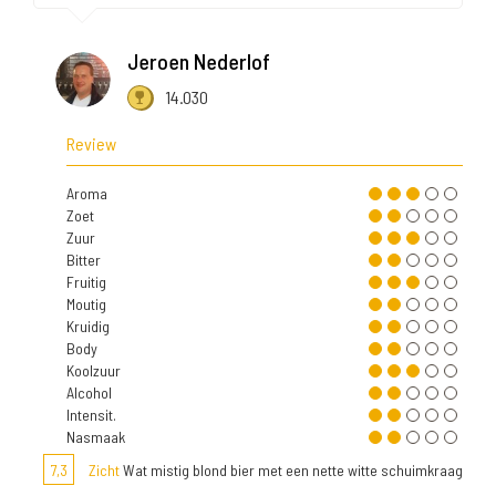
Jeroen Nederlof
14.030
Review
Aroma
Zoet
Zuur
Bitter
Fruitig
Moutig
Kruidig
Body
Koolzuur
Alcohol
Intensit.
Nasmaak
7,3
Zicht
Wat mistig blond bier met een nette witte schuimkraag