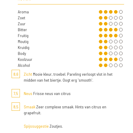
Aroma
Zoet
Zuur
Bitter
Fruitig
Moutig
Kruidig
Body
Koolzuur
Alcohol
8,6
Zicht
Mooie kleur, troebel. Pareling verloopt vlot in het
midden van het biertje. Oogt erg 'smooth'.
7,5
Neus
Frisse neus van citrus
8,5
Smaak
Zeer complexe smaak. Hints van citrus en
grapefruit.
Spijssuggestie
Zoutjes.