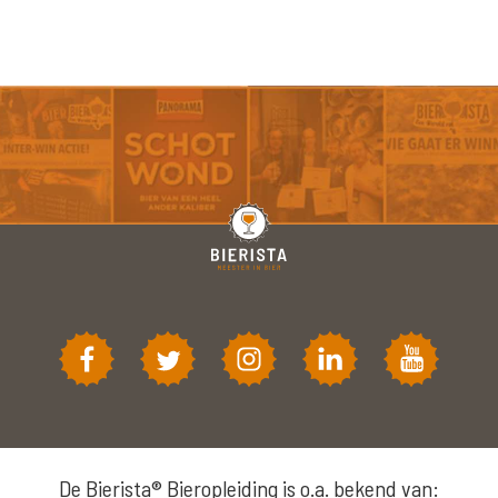
De Bierista® Bieropleiding is o.a. bekend van: