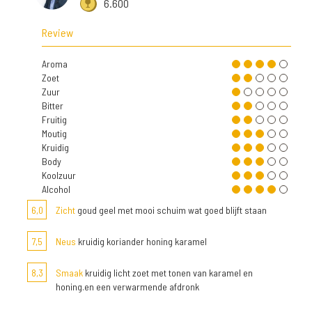
6.600
Review
Aroma
Zoet
Zuur
Bitter
Fruitig
Moutig
Kruidig
Body
Koolzuur
Alcohol
6,0
Zicht
goud geel met mooi schuim wat goed blijft staan
7,5
Neus
kruidig koriander honing karamel
8,3
Smaak
kruidig licht zoet met tonen van karamel en
honing.en een verwarmende afdronk