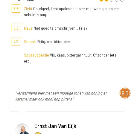
6,8
Zicht
Goudgeel, licht opalescent bier met weinig stabiele
schuimkraag.
5,5
Neus
Niet goed te omschrijven... Fris?
7,2
Smaak
Pittig, wat bitter bier.
Spijssuggestie
Vis, kaas, bittergarnituur. Of zonder iets
erbij.
8,0
"verwarmend bier met een moutige tonen van honing en
karamel maar ook mooi hop bitters "
Ernst Jan Van Eijk