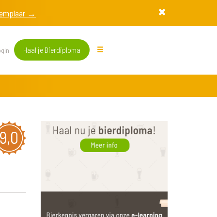
exemplaar →
Haal je Bierdiploma
gin
9,0