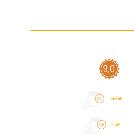
9,0
Smaak
9,0
Zicht
8,8