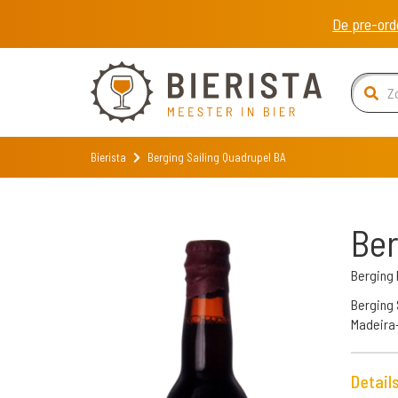
De pre-ord
Bierista
Berging Sailing Quadrupel BA
Ber
Berging 
Berging 
Madeira-
Detail