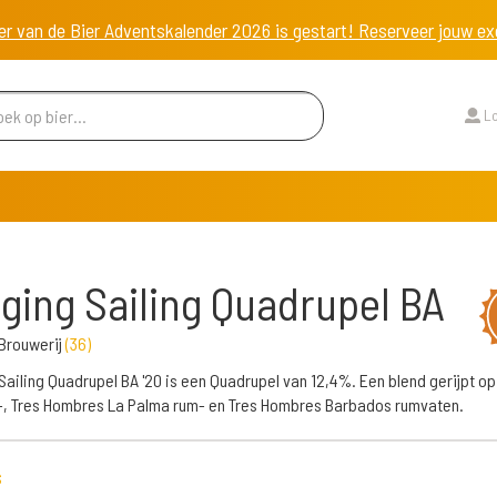
er van de Bier Adventskalender 2026 is gestart! Reserveer jouw 
Lo
ging Sailing Quadrupel BA
Brouwerij
(
36
)
Sailing Quadrupel BA '20 is een Quadrupel van 12,4%. Een blend gerijpt op
, Tres Hombres La Palma rum- en Tres Hombres Barbados rumvaten.
s