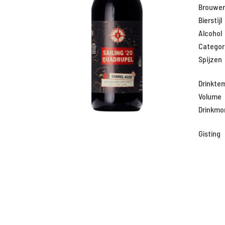
Brouweri
Bierstijl
Alcohol
Categor
Spijzen
Drinkte
Volume
Drinkm
Gisting