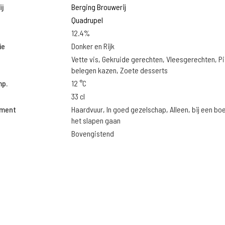
j
Berging Brouwerij
Quadrupel
12.4%
ie
Donker en Rijk
Vette vis, Gekruide gerechten, Vleesgerechten, Pi
belegen kazen, Zoete desserts
mp.
12 °C
33 cl
oment
Haardvuur, In goed gezelschap, Alleen, bij een bo
het slapen gaan
Bovengistend