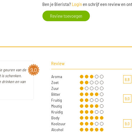
Ben je Bierista?
Login
en schrijf een review en o
Review toevoegen
Review
9,0
De geuren van de
t is schenken.
Aroma
8,8
e drinken en van
Zoet
Zuur
Bitter
9,0
Fruitig
Moutig
Kruidig
Body
Koolzuur
9,0
Alcohol