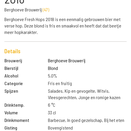
Berghoeve Brouwerij
(
47
)
Berghoeve Fresh Hops 2018 is een eenmalig gebrouwen bier met
verse hop. Deze blond is fris en smaakvol en heeft dat dat beetje
meer hopkarakter.
Details
Brouwerij
Berghoeve Brouwerij
Bierstijl
Blond
Alcohol
5.0%
Categorie
Fris en fruitig
Spijzen
Salades, Kip en gevogelte, Witvis,
Vleesgerechten, Jonge en romige kazen
Drinktemp.
6 °C
Volume
33 cl
Drinkmoment
Barbecue, In goed gezelschap, Bij het eten
Gisting
Bovengistend