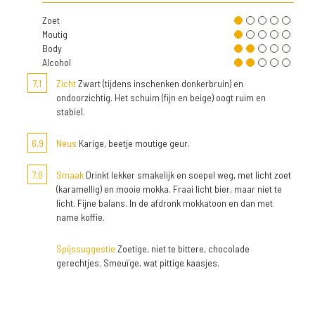
Zoet
Moutig
Body
Alcohol
7,1
Zicht
Zwart (tijdens inschenken donkerbruin) en
ondoorzichtig. Het schuim (fijn en beige) oogt ruim en
stabiel.
6,9
Neus
Karige, beetje moutige geur.
7,0
Smaak
Drinkt lekker smakelijk en soepel weg, met licht zoet
(karamellig) en mooie mokka. Fraai licht bier, maar niet te
licht. Fijne balans. In de afdronk mokkatoon en dan met
name koffie.
Spijssuggestie
Zoetige, niet te bittere, chocolade
gerechtjes. Smeuïge, wat pittige kaasjes.