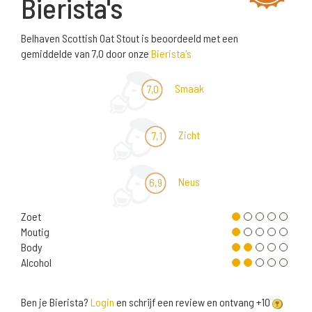
Bierista's
Belhaven Scottish Oat Stout is beoordeeld met een
gemiddelde van 7,0 door onze
Bierista's
Smaak
7,0
Zicht
7,1
Neus
6,9
Zoet
Moutig
Body
Alcohol
Ben je Bierista?
Login
en schrijf een review en ontvang +10