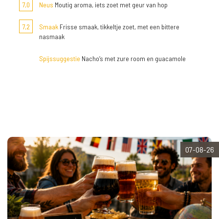
7,0
Neus
Moutig aroma, iets zoet met geur van hop
7,2
Smaak
Frisse smaak, tikkeltje zoet, met een bittere
nasmaak
Spijssuggestie
Nacho’s met zure room en guacamole
07-08-26