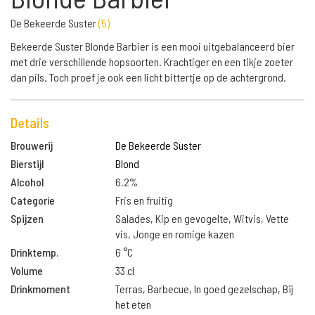
De Bekeerde Suster
(
5
)
Bekeerde Suster Blonde Barbier is een mooi uitgebalanceerd bier
met drie verschillende hopsoorten. Krachtiger en een tikje zoeter
dan pils. Toch proef je ook een licht bittertje op de achtergrond.
Details
Brouwerij
De Bekeerde Suster
Bierstijl
Blond
Alcohol
6.2%
Categorie
Fris en fruitig
Spijzen
Salades, Kip en gevogelte, Witvis, Vette
vis, Jonge en romige kazen
Drinktemp.
6 °C
Volume
33 cl
Drinkmoment
Terras, Barbecue, In goed gezelschap, Bij
het eten