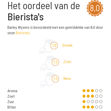
Het oordeel van de
8,0
Bierista's
Barley Wyvern is beoordeeld met een gemiddelde van 8,0 door
onze
Bierista's
Smaak
7,6
Zicht
7,5
Neus
7,5
Aroma
Zoet
Zuur
Bitter