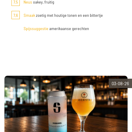
7,5
Neus
oakey, fruitig
7,6
Smaak
zoetig met houtige tonen en een bittertje
Spijssuggestie
amerikaanse gerechten
03-08-26