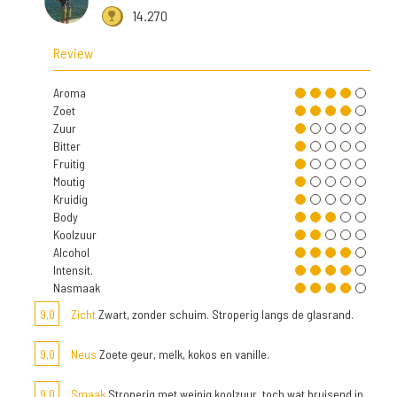
14.270
Review
Aroma
Zoet
Zuur
Bitter
Fruitig
Moutig
Kruidig
Body
Koolzuur
Alcohol
Intensit.
Nasmaak
9,0
Zicht
Zwart, zonder schuim. Stroperig langs de glasrand.
9,0
Neus
Zoete geur, melk, kokos en vanille.
9,0
Smaak
Stroperig met weinig koolzuur, toch wat bruisend in