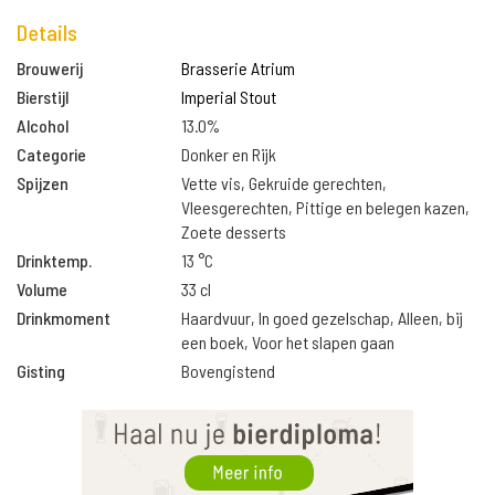
Details
Brouwerij
Brasserie Atrium
Bierstijl
Imperial Stout
Alcohol
13.0%
Categorie
Donker en Rijk
Spijzen
Vette vis, Gekruide gerechten,
Vleesgerechten, Pittige en belegen kazen,
Zoete desserts
Drinktemp.
13 °C
Volume
33 cl
Drinkmoment
Haardvuur, In goed gezelschap, Alleen, bij
een boek, Voor het slapen gaan
Gisting
Bovengistend