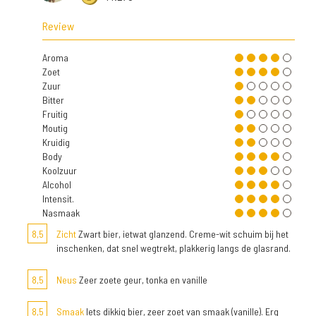
Review
Aroma
Zoet
Zuur
Bitter
Fruitig
Moutig
Kruidig
Body
Koolzuur
Alcohol
Intensit.
Nasmaak
8,5
Zicht
Zwart bier, ietwat glanzend. Creme-wit schuim bij het
inschenken, dat snel wegtrekt, plakkerig langs de glasrand.
8,5
Neus
Zeer zoete geur, tonka en vanille
8,5
Smaak
Iets dikkig bier, zeer zoet van smaak (vanille). Erg