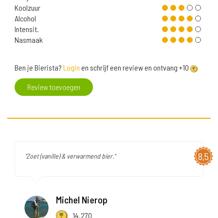
Koolzuur
Alcohol
Intensit.
Nasmaak
Ben je Bierista?
Login
en schrijf een review en ontvang +10
Review toevoegen
8,5
"Zoet (vanille) & verwarmend bier."
Michel Nierop
14.270