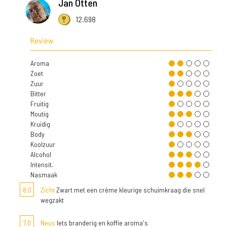
Jan Otten
12.698
Review
Aroma
Zoet
Zuur
Bitter
Fruitig
Moutig
Kruidig
Body
Koolzuur
Alcohol
Intensit.
Nasmaak
8,0
Zicht
Zwart met een crème kleurige schuimkraag die snel
wegzakt
7,0
Neus
Iets branderig en koffie aroma's