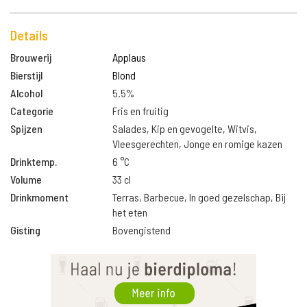
Details
Brouwerij
Applaus
Bierstijl
Blond
Alcohol
5.5%
Categorie
Fris en fruitig
Spijzen
Salades, Kip en gevogelte, Witvis,
Vleesgerechten, Jonge en romige kazen
Drinktemp.
6 °C
Volume
33 cl
Drinkmoment
Terras, Barbecue, In goed gezelschap, Bij
het eten
Gisting
Bovengistend