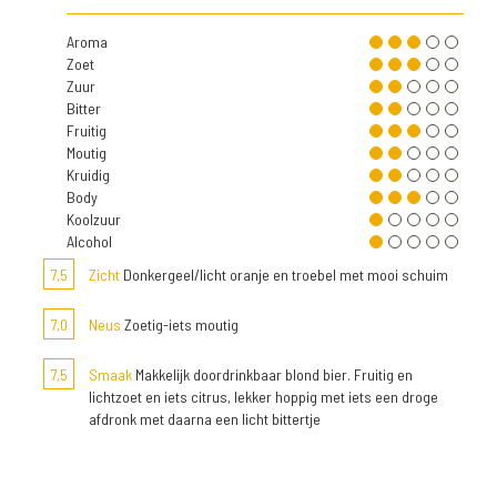
Aroma
Zoet
Zuur
Bitter
Fruitig
Moutig
Kruidig
Body
Koolzuur
Alcohol
7,5
Zicht
Donkergeel/licht oranje en troebel met mooi schuim
7,0
Neus
Zoetig-iets moutig
7,5
Smaak
Makkelijk doordrinkbaar blond bier. Fruitig en
lichtzoet en iets citrus, lekker hoppig met iets een droge
afdronk met daarna een licht bittertje