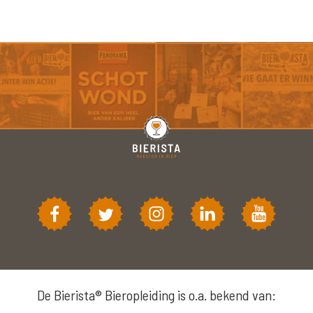
De Bierista® Bieropleiding is o.a. bekend van: