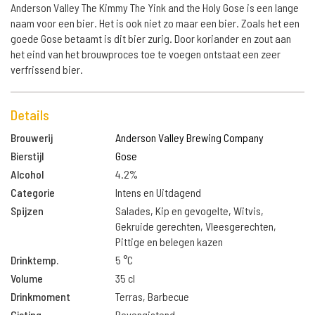
Anderson Valley The Kimmy The Yink and the Holy Gose is een lange
naam voor een bier. Het is ook niet zo maar een bier. Zoals het een
goede Gose betaamt is dit bier zurig. Door koriander en zout aan
het eind van het brouwproces toe te voegen ontstaat een zeer
verfrissend bier.
Details
Brouwerij
Anderson Valley Brewing Company
Bierstijl
Gose
Alcohol
4.2%
Categorie
Intens en Uitdagend
Spijzen
Salades, Kip en gevogelte, Witvis,
Gekruide gerechten, Vleesgerechten,
Pittige en belegen kazen
Drinktemp.
5 °C
Volume
35 cl
Drinkmoment
Terras, Barbecue
Gisting
Bovengistend