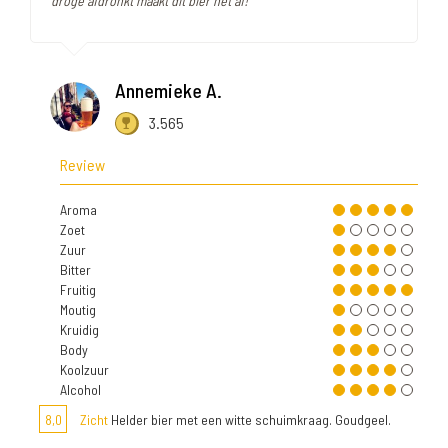
droge afdronkt maakt dit bier het af!"
Annemieke A.
3.565
Review
Aroma
Zoet
Zuur
Bitter
Fruitig
Moutig
Kruidig
Body
Koolzuur
Alcohol
8,0
Zicht
Helder bier met een witte schuimkraag. Goudgeel.