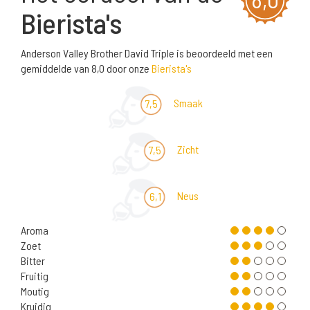
Bierista's
Anderson Valley Brother David Triple is beoordeeld met een
gemiddelde van 8,0 door onze
Bierista's
Smaak
7,5
Zicht
7,5
Neus
6,1
Aroma
Zoet
Bitter
Fruitig
Moutig
Kruidig