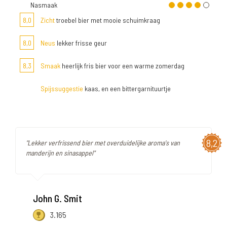
Nasmaak
8,0
Zicht
troebel bier met mooie schuimkraag
8,0
Neus
lekker frisse geur
8,3
Smaak
heerlijk fris bier voor een warme zomerdag
Spijssuggestie
kaas, en een bittergarnituurtje
8,2
"Lekker verfrissend bier met overduidelijke aroma's van
manderijn en sinasappel"
John G. Smit
3.165