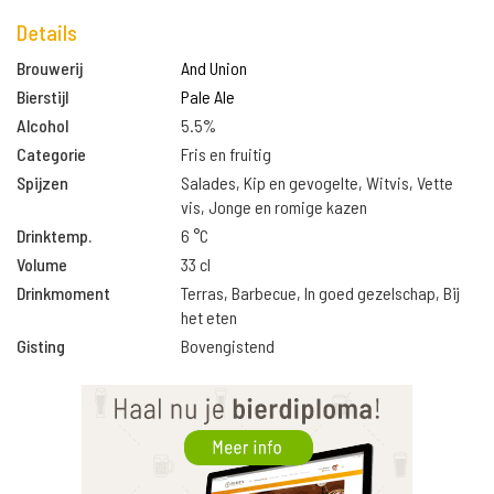
Details
Brouwerij
And Union
Bierstijl
Pale Ale
Alcohol
5.5%
Categorie
Fris en fruitig
Spijzen
Salades, Kip en gevogelte, Witvis, Vette
vis, Jonge en romige kazen
Drinktemp.
6 °C
Volume
33 cl
Drinkmoment
Terras, Barbecue, In goed gezelschap, Bij
het eten
Gisting
Bovengistend