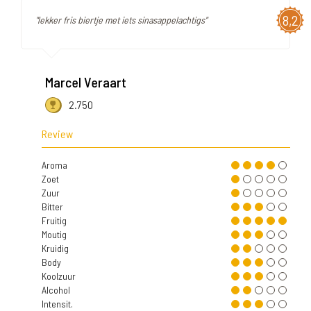
8,2
"lekker fris biertje met iets sinasappelachtigs"
Marcel Veraart
2.750
Review
Aroma
Zoet
Zuur
Bitter
Fruitig
Moutig
Kruidig
Body
Koolzuur
Alcohol
Intensit.