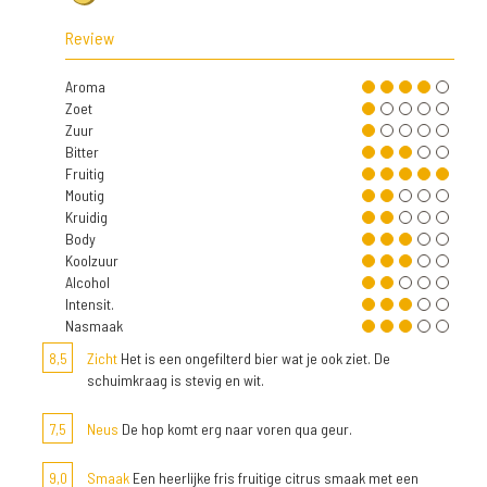
Review
Aroma
Zoet
Zuur
Bitter
Fruitig
Moutig
Kruidig
Body
Koolzuur
Alcohol
Intensit.
Nasmaak
8,5
Zicht
Het is een ongefilterd bier wat je ook ziet. De
schuimkraag is stevig en wit.
7,5
Neus
De hop komt erg naar voren qua geur.
9,0
Smaak
Een heerlijke fris fruitige citrus smaak met een