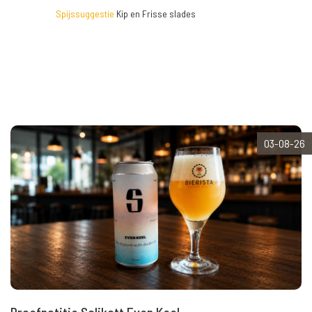
Spijssuggestie
Kip en Frisse slades
03-08-26
Proefnotitie Salikatt Even Keel