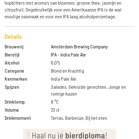
hopbitters met aroma's van bloemen, groene thee, jasmijn en
citrusfruit. Ongebruikelijk voor een Amerikaanse IPA is de wat
moutige nasmaak en voor een IPA laag alcoholpercentage.
Details
Brouwerij
Amsterdam Brewing Company
Bierstijl
IPA - India Pale Ale
Alcohol
6.0%
Categorie
Blond en Krachtig
Kenmerken
India Pale Ale
Spijzen
Salades, Gekruide gerechten, Jonge en
romige kazen
Drinktemp.
8 °C
Volume
33 cl
Drinkmoment
Terras, Barbecue, Bij het eten