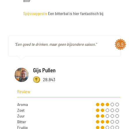
door
Spijssuggestie
Een bitterbal is hier fantastisch bij
6,9
"Een goed te drinken, maar geen bijzondere saison."
Gijs Pullen
28.843
Review
Aroma
Zoet
Zuur
Bitter
Fruitig