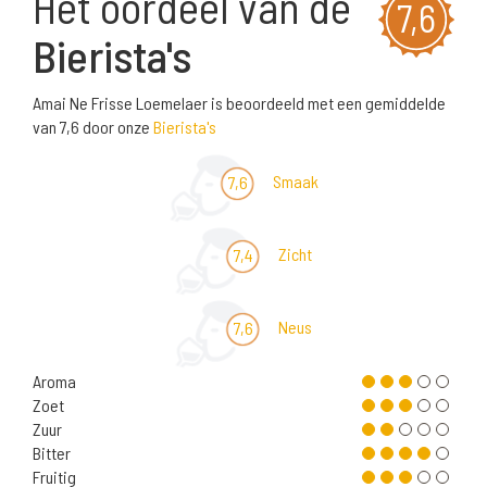
Het oordeel van de
7,6
Bierista's
Amai Ne Frisse Loemelaer is beoordeeld met een gemiddelde
van 7,6 door onze
Bierista's
Smaak
7,6
Zicht
7,4
Neus
7,6
Aroma
Zoet
Zuur
Bitter
Fruitig