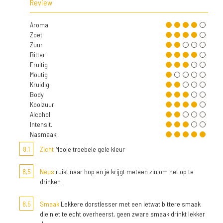
Review
Aroma
Zoet
Zuur
Bitter
Fruitig
Moutig
Kruidig
Body
Koolzuur
Alcohol
Intensit.
Nasmaak
8,1
Zicht
Mooie troebele gele kleur
8,5
Neus
ruikt naar hop en je krijgt meteen zin om het op te
drinken
8,5
Smaak
Lekkere dorstlesser met een ietwat bittere smaak
die niet te echt overheerst, geen zware smaak drinkt lekker