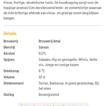
frisse, fruitige, alcoholische toets. De koudhopping zorgt voor de
hoppige aroma’s! Een dorstlessend lente- en zomerbiertje waarvan
de licht bitterige afdronk van citrus- en granige tonen lang blijven
hangen.
Details
Brouwerij
Brouwerij Amai
Bierstijl
Saison
Alcohol
6.0%
Spijzen
Salades, Kip en gevogelte, Witvis, Vette
vis, Jonge en romige kazen
Drinktemp.
6 °C
Volume
33 cl
Drinkmoment
Terras, Barbecue, In goed gezelschap, Bij
het eten
Gisting
Bovengistend