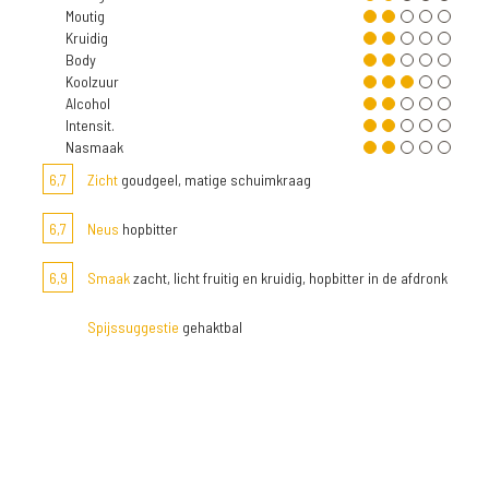
Moutig
Kruidig
Body
Koolzuur
Alcohol
Intensit.
Nasmaak
6,7
Zicht
goudgeel, matige schuimkraag
6,7
Neus
hopbitter
6,9
Smaak
zacht, licht fruitig en kruidig, hopbitter in de afdronk
Spijssuggestie
gehaktbal