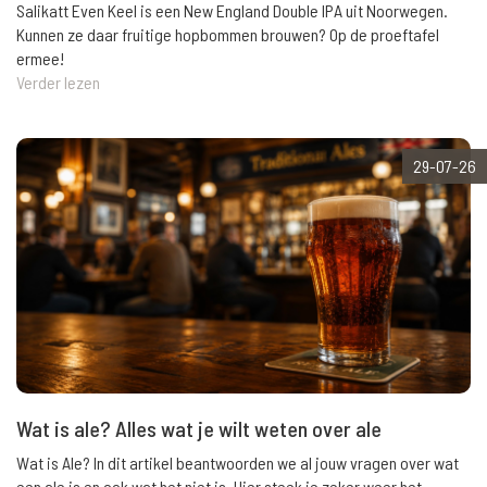
Salikatt Even Keel is een New England Double IPA uit Noorwegen.
Kunnen ze daar fruitige hopbommen brouwen? Op de proeftafel
ermee!
Verder lezen
29-07-26
Wat is ale? Alles wat je wilt weten over ale
Wat is Ale? In dit artikel beantwoorden we al jouw vragen over wat
een ale is en ook wat het niet is. Hier steek je zeker weer het