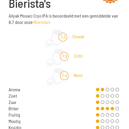
Bierista's
Ailyak Mosaic Cryo IPA is beoordeeld met een gemiddelde van
8,7 door onze
Bierista's
Smaak
7,3
Zicht
7,9
Neus
7,4
Aroma
Zoet
Zuur
Bitter
Fruitig
Moutig
Kruidig