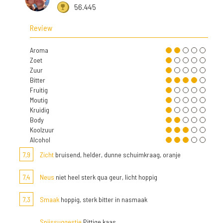
56.445
Review
Aroma
Zoet
Zuur
Bitter
Fruitig
Moutig
Kruidig
Body
Koolzuur
Alcohol
7,9
Zicht
bruisend, helder, dunne schuimkraag, oranje
7,4
Neus
niet heel sterk qua geur, licht hoppig
7,3
Smaak
hoppig, sterk bitter in nasmaak
Spijssuggestie
Pittige kaas