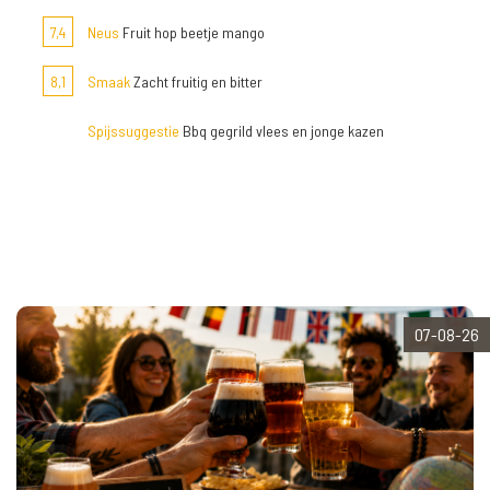
7,4
Neus
Fruit hop beetje mango
8,1
Smaak
Zacht fruitig en bitter
Spijssuggestie
Bbq gegrild vlees en jonge kazen
07-08-26