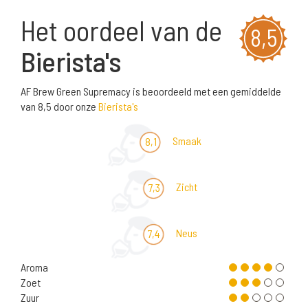
Het oordeel van de
8,5
Bierista's
AF Brew Green Supremacy is beoordeeld met een gemiddelde
van 8,5 door onze
Bierista's
Smaak
8,1
Zicht
7,3
Neus
7,4
Aroma
Zoet
Zuur