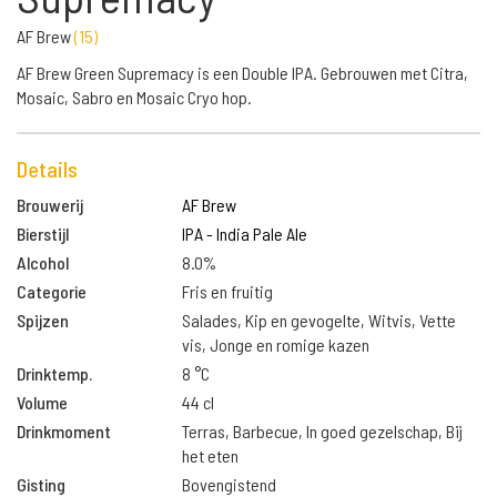
AF Brew
(
15
)
AF Brew Green Supremacy is een Double IPA. Gebrouwen met Citra,
Mosaic, Sabro en Mosaic Cryo hop.
Details
Brouwerij
AF Brew
Bierstijl
IPA - India Pale Ale
Alcohol
8.0%
Categorie
Fris en fruitig
Spijzen
Salades, Kip en gevogelte, Witvis, Vette
vis, Jonge en romige kazen
Drinktemp.
8 °C
Volume
44 cl
Drinkmoment
Terras, Barbecue, In goed gezelschap, Bij
het eten
Gisting
Bovengistend