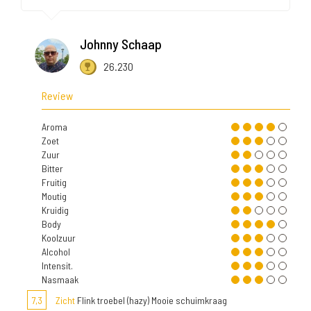
Johnny Schaap
26.230
Review
Aroma
Zoet
Zuur
Bitter
Fruitig
Moutig
Kruidig
Body
Koolzuur
Alcohol
Intensit.
Nasmaak
7,3
Zicht
Flink troebel (hazy) Mooie schuimkraag