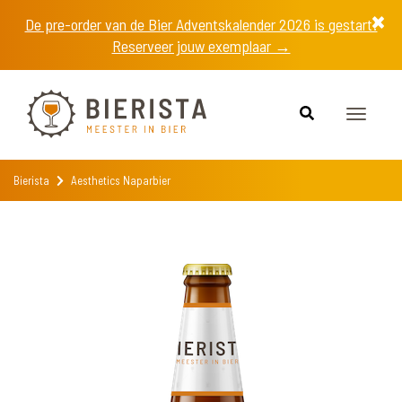
De pre-order van de Bier Adventskalender 2026 is gestart!
Reserveer jouw exemplaar →
Toggle
navigat
Bierista
Aesthetics Naparbier