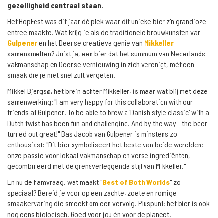
gezelligheid centraal staan.
Het HopFest was dit jaar dé plek waar dit unieke bier z'n grandioze
entree maakte. Wat krijg je als de traditionele brouwkunsten van
Gulpener
en het Deense creatieve genie van
Mikkeller
samensmelten? Juist ja, een bier dat het summum van Nederlands
vakmanschap en Deense vernieuwing in zich verenigt, mét een
smaak die je niet snel zult vergeten.
Mikkel Bjergsø, het brein achter Mikkeller, is maar wat blij met deze
samenwerking: "I am very happy for this collaboration with our
friends at Gulpener. To be able to brew a 'Danish style classic' with a
Dutch twist has been fun and challenging. And by the way - the beer
turned out great!" Bas Jacob van Gulpener is minstens zo
enthousiast: "Dit bier symboliseert het beste van beide werelden:
onze passie voor lokaal vakmanschap en verse ingrediënten,
gecombineerd met de grensverleggende stijl van Mikkeller."
En nu de hamvraag: wat maakt "
Best of Both Worlds
" zo
speciaal? Bereid je voor op een zachte, zoete en romige
smaakervaring die smeekt om een vervolg. Pluspunt: het bier is ook
nog eens biologisch. Goed voor jou én voor de planeet.