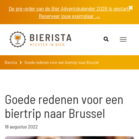
De pre-order van de Bier Adventskalender 2026 is gestart!
Reserveer jouw exemplaar →
Toggle
navigat
Bierista
Goede redenen voor een biertrip naar Brussel
Goede redenen voor een
biertrip naar Brussel
18 augustus 2022