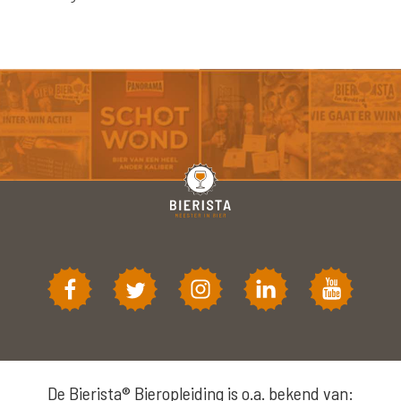
De Bierista® Bieropleiding is o.a. bekend van: