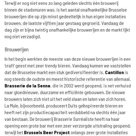
Terwijl er nog niet eens zo lang geleden slechts één brouwerij
binnen de stadsmuren was, is het aantal onafhankelijke Brusselse
brouwerijen die op zijn minst gedeeltelijk in hun eigen installaties
brouwen, de laatste vijftien jaar gestaag gegroeid. Vandaag de
dag zijn er bijna twintig onafhankelijke brouwerijen en de markt lijkt
nog niet verzadigd.
Brouwerijen
In het begin werkten de meeste van deze nieuwe brouwerijen in een
'craft' geest met zeer trendy bieren. Vandaag kunnen we vaststellen
dat de Brusselse markt een stuk gediversifieerder is.
Cantillon
is
nog steeds de oudste en meest historische referentie van allemaal.
Brasserie de la Senne
, die in 2002 werd geopend, is net verhuisd
naar gloednieuwe, duurzame en efficiënte gebouwen. De nieuwe
brouwers laten zich niet uit het veld slaan en laten van zich horen.
La Mule, bijvoorbeeld, produceert Duits geïnspireerde bieren en
heeft net zijn productiecapaciteit verdubbeld na slechts één jaar
van bestaan. De brouwerij Brasserie Surréaliste heeft na haar
opening een grote bar met een zeer verzorgde uitstraling geopend,
terwijl het
Brussels Beer Project
onlangs zeer grote installaties