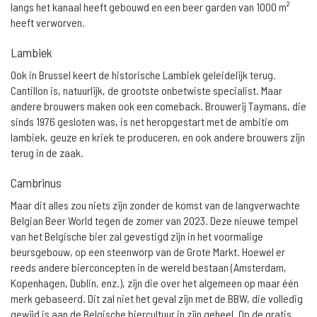
langs het kanaal heeft gebouwd en een beer garden van 1000 m²
heeft verworven.
Lambiek
Ook in Brussel keert de historische Lambiek geleidelijk terug.
Cantillon is, natuurlijk, de grootste onbetwiste specialist. Maar
andere brouwers maken ook een comeback. Brouwerij Taymans, die
sinds 1976 gesloten was, is net heropgestart met de ambitie om
lambiek, geuze en kriek te produceren, en ook andere brouwers zijn
terug in de zaak.
Cambrinus
Maar dit alles zou niets zijn zonder de komst van de langverwachte
Belgian Beer World tegen de zomer van 2023. Deze nieuwe tempel
van het Belgische bier zal gevestigd zijn in het voormalige
beursgebouw, op een steenworp van de Grote Markt. Hoewel er
reeds andere bierconcepten in de wereld bestaan (Amsterdam,
Kopenhagen, Dublin, enz.), zijn die over het algemeen op maar één
merk gebaseerd. Dit zal niet het geval zijn met de BBW, die volledig
gewijd is aan de Belgische biercultuur in zijn geheel. Op de gratis