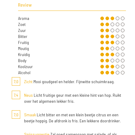
Review
Aroma
Zoet
Zuur
Bitter
Fruitig
Moutig
Kruidig
Body
Koolzuur
Alcohol
7,0
Zicht
Mooi goudgeel en helder. Fijnwitte schuimkraag.
7,4
Neus
Licht fruitige geur met een kleine hint van hop. Ruikt
over het algemeen lekker fris.
7,0
Smaak
Licht bitter en met een klein beetje citrus en een
beetje hoppig. De afdronk is fris. Een lekkere doordrinker.
Spijssuggestie
Zal goed samengaan met salade, of als