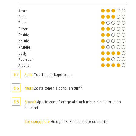
Aroma
Zoet
Zuur
Bitter
Fruitig
Moutig
Kruidig
Body
Koolzuur
Alcohol
8,7
Zicht
Mooi helder koperbruin
8,5
Neus
Zoete tonen,alcohol en turf?
8,5
Smaak
Aparte zoete/ droge afdronk met klein bittertje op
het eind
Spijssuggestie
Belegen kazen en zoete desserts