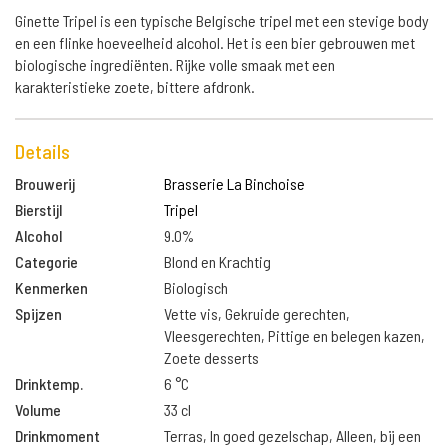
Ginette Tripel is een typische Belgische tripel met een stevige body
en een flinke hoeveelheid alcohol. Het is een bier gebrouwen met
biologische ingrediënten. Rijke volle smaak met een
karakteristieke zoete, bittere afdronk.
Details
Brouwerij
Brasserie La Binchoise
Bierstijl
Tripel
Alcohol
9.0%
Categorie
Blond en Krachtig
Kenmerken
Biologisch
Spijzen
Vette vis, Gekruide gerechten,
Vleesgerechten, Pittige en belegen kazen,
Zoete desserts
Drinktemp.
6 °C
Volume
33 cl
Drinkmoment
Terras, In goed gezelschap, Alleen, bij een