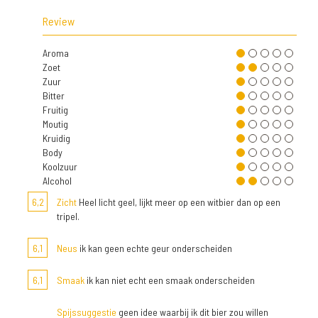
Review
Aroma
Zoet
Zuur
Bitter
Fruitig
Moutig
Kruidig
Body
Koolzuur
Alcohol
6,2
Zicht
Heel licht geel, lijkt meer op een witbier dan op een
tripel.
6,1
Neus
ik kan geen echte geur onderscheiden
6,1
Smaak
ik kan niet echt een smaak onderscheiden
Spijssuggestie
geen idee waarbij ik dit bier zou willen