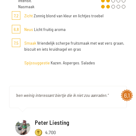
Intensit.
Nasmaak
7,2
Zicht
Zonnig blond van kleur en lichtjes troebel
6,8
Neus
Licht fruitig aroma
7,5
Smaak
Vriendelijk scherpe fruitsmaak met wat vers graan,
biscuit en iets kruidnagel en gras
Spijssuggestie
Kazen. Asperges. Salades
6,1
"een weinig interessant biertje die ik niet zou aanraden."
Peter Liesting
4.700