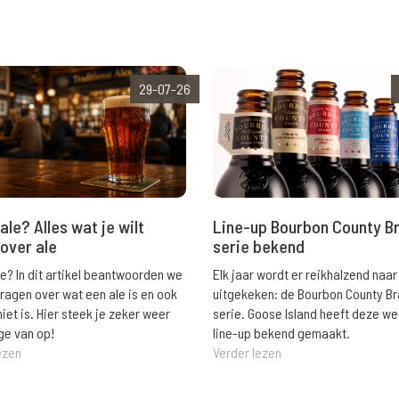
29-07-26
ale? Alles wat je wilt
Line-up Bourbon County B
over ale
serie bekend
le? In dit artikel beantwoorden we
Elk jaar wordt er reikhalzend naar
vragen over wat een ale is en ook
uitgekeken: de Bourbon County B
niet is. Hier steek je zeker weer
serie. Goose Island heeft deze w
ge van op!
line-up bekend gemaakt.
ezen
Verder lezen