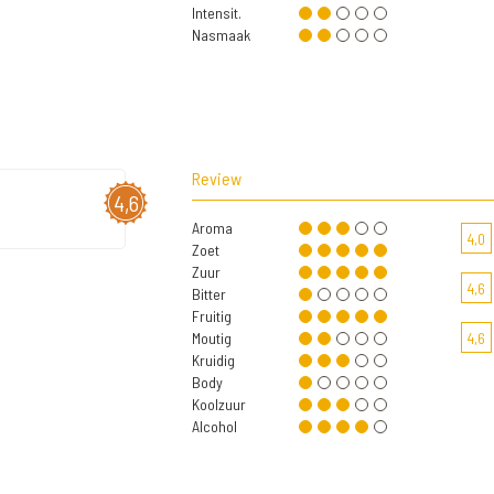
Intensit.
Nasmaak
Review
4,6
Aroma
4,0
Zoet
Zuur
4,6
Bitter
Fruitig
Moutig
4,6
Kruidig
Body
Koolzuur
Alcohol