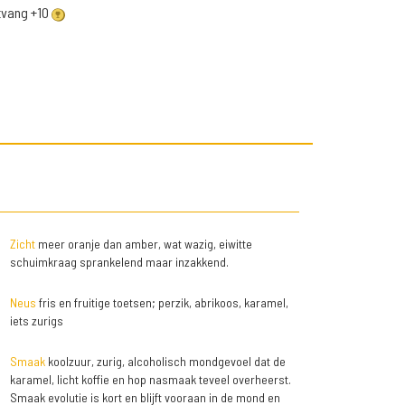
ntvang +10
Zicht
meer oranje dan amber, wat wazig, eiwitte
schuimkraag sprankelend maar inzakkend.
Neus
fris en fruitige toetsen; perzik, abrikoos, karamel,
iets zurigs
Smaak
koolzuur, zurig, alcoholisch mondgevoel dat de
karamel, licht koffie en hop nasmaak teveel overheerst.
Smaak evolutie is kort en blijft vooraan in de mond en