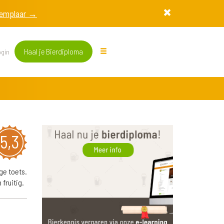
exemplaar →
Haal je Bierdiploma
gin
5,3
ge toets.
 fruitig.