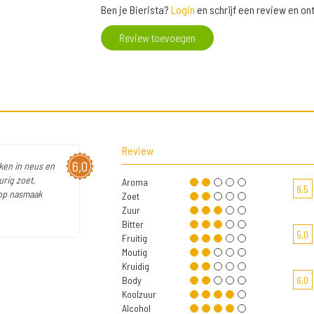
Ben je Bierista?
Login
en schrijf een review en o
Review toevoegen
Review
6,0
oken in neus en
urig zoet,
Aroma
6,5
hop nasmaak
Zoet
Zuur
Bitter
5,0
Fruitig
Moutig
Kruidig
Body
6,0
Koolzuur
Alcohol