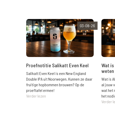
03-08-26
Wat is 
Proefnotitie Salikatt Even Keel
weten 
Salikatt Even Keel is een New England
Wat is A
Double IPA uit Noorwegen. Kunnen ze daar
al jouw 
fruitige hopbommen brouwen? Op de
wat het 
proeftafel ermee!
het nodi
Verder lezen
Verder l