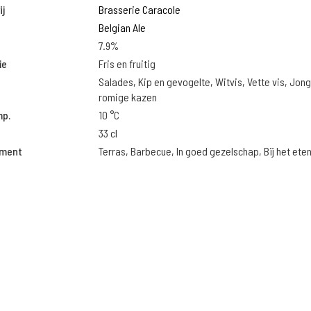
j
Brasserie Caracole
Belgian Ale
7.9%
ie
Fris en fruitig
Salades, Kip en gevogelte, Witvis, Vette vis, Jon
romige kazen
mp.
10 °C
33 cl
oment
Terras, Barbecue, In goed gezelschap, Bij het ete