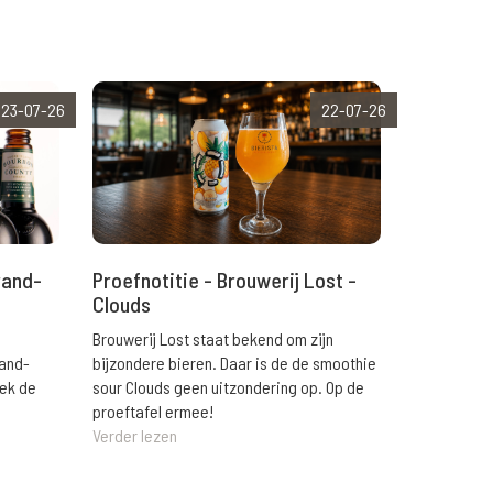
23-07-26
22-07-26
rand-
Proefnotitie - Brouwerij Lost -
Clouds
Brouwerij Lost staat bekend om zijn
rand-
bijzondere bieren. Daar is de de smoothie
eek de
sour Clouds geen uitzondering op. Op de
proeftafel ermee!
Verder lezen