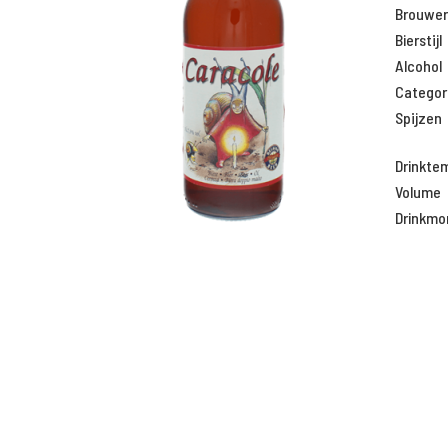
Brouweri
Bierstijl
Alcohol
Categor
Spijzen
Drinkte
Volume
Drinkm