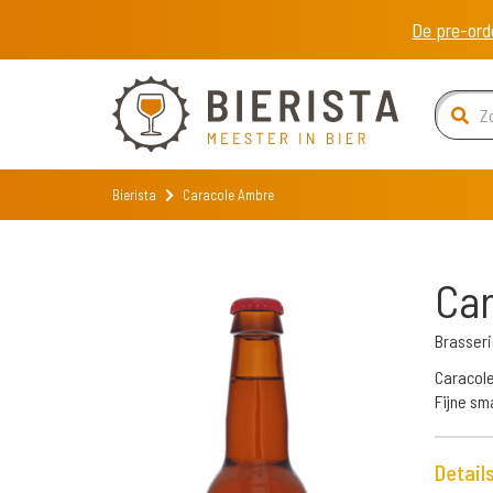
De pre-ord
Bierista
Caracole Ambre
Ca
Brasser
Caracole
Fijne sma
Detail