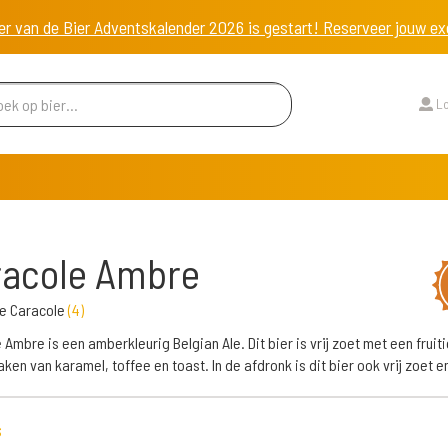
er van de Bier Adventskalender 2026 is gestart! Reserveer jouw 
Lo
racole Ambre
ie Caracole
(
4
)
 Ambre is een amberkleurig Belgian Ale. Dit bier is vrij zoet met een fruiti
ken van karamel, toffee en toast. In de afdronk is dit bier ook vrij zoet en
s