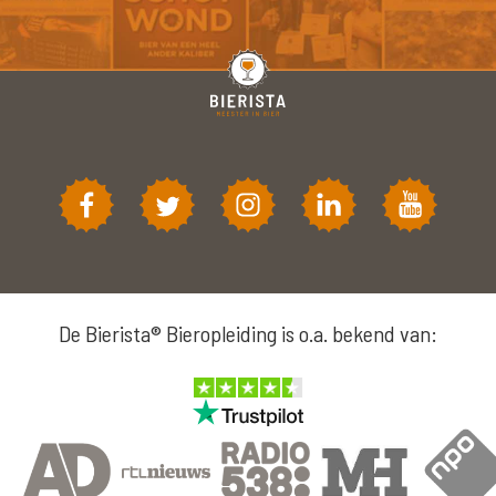
De Bierista® Bieropleiding is o.a. bekend van: