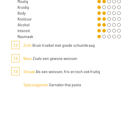
Moutig
Kruidig
Body
Koolzuur
Alcohol
Intensit.
Nasmaak
7,2
Zicht
Bruin troebel met goede schuimkraag
7,0
Neus
Zoals een gewone weissen
7,0
Smaak
Als een weissen, fris en toch ook fruitig
Spijssuggestie
Garnalen thai pasta