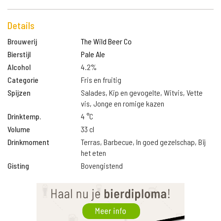
Details
Brouwerij
The Wild Beer Co
Bierstijl
Pale Ale
Alcohol
4.2%
Categorie
Fris en fruitig
Spijzen
Salades, Kip en gevogelte, Witvis, Vette
vis, Jonge en romige kazen
Drinktemp.
4 °C
Volume
33 cl
Drinkmoment
Terras, Barbecue, In goed gezelschap, Bij
het eten
Gisting
Bovengistend