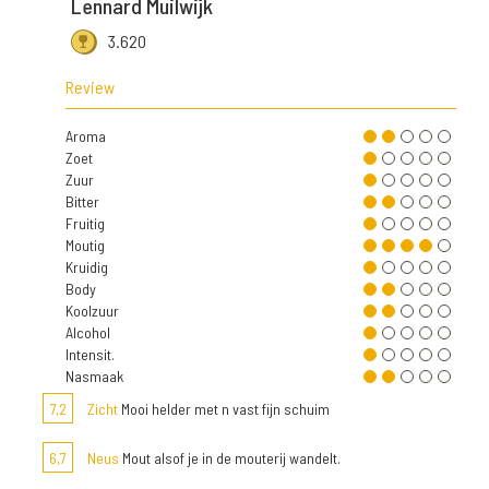
Lennard Muilwijk
3.620
Review
Aroma
Zoet
Zuur
Bitter
Fruitig
Moutig
Kruidig
Body
Koolzuur
Alcohol
Intensit.
Nasmaak
7,2
Zicht
Mooi helder met n vast fijn schuim
6,7
Neus
Mout alsof je in de mouterij wandelt.