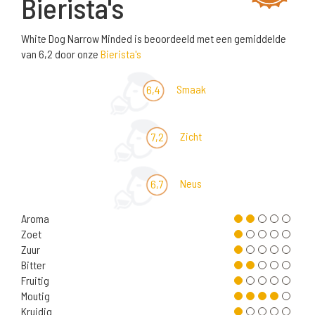
Bierista's
White Dog Narrow Minded is beoordeeld met een gemiddelde
van 6,2 door onze
Bierista's
Smaak
6,4
Zicht
7,2
Neus
6,7
Aroma
Zoet
Zuur
Bitter
Fruitig
Moutig
Kruidig