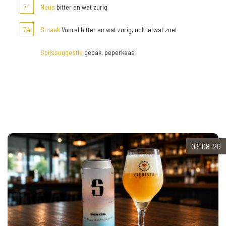
7,1
Neus
bitter en wat zurig
7,4
Smaak
Vooral bitter en wat zurig, ook ietwat zoet
Spijssuggestie
gebak, peperkaas
03-08-26