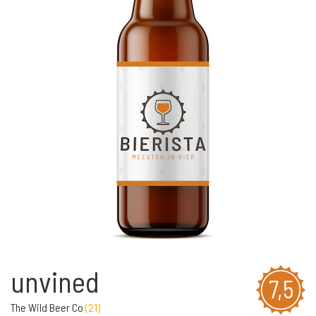
unvined
7,5
The Wild Beer Co
(
21
)