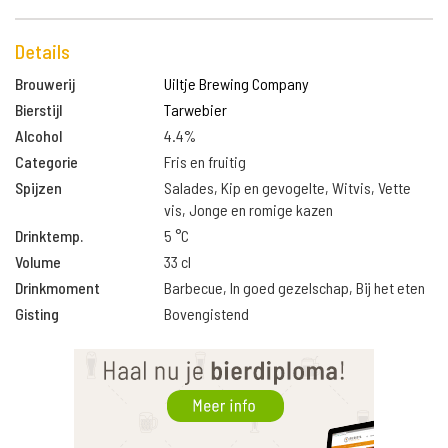
Details
Brouwerij
Uiltje Brewing Company
Bierstijl
Tarwebier
Alcohol
4.4%
Categorie
Fris en fruitig
Spijzen
Salades, Kip en gevogelte, Witvis, Vette
vis, Jonge en romige kazen
Drinktemp.
5 °C
Volume
33 cl
Drinkmoment
Barbecue, In goed gezelschap, Bij het eten
Gisting
Bovengistend