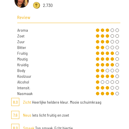
2.730
Review
Aroma
Zoet
Zuur
Bitter
Fruitig
Moutig
Kruidig
Body
Koolzuur
Alcohol
Intensit.
Nasmaak
8,0
Zicht
Heerlijke heldere kleur. Mooie schuimkraag
7,6
Neus
Iets licht fruitig en zoet
8,0
Smaak
Top smaak. Echt biertje.