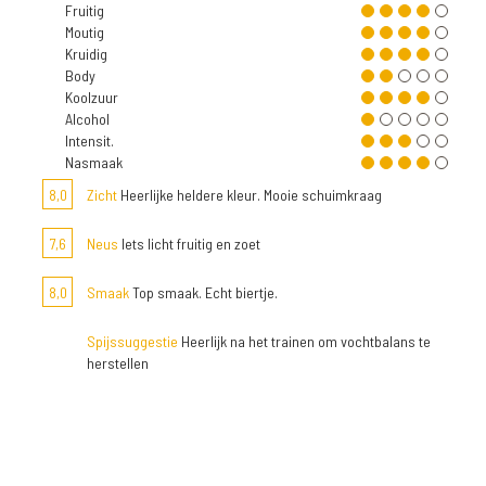
Fruitig
Moutig
Kruidig
Body
Koolzuur
Alcohol
Intensit.
Nasmaak
8,0
Zicht
Heerlijke heldere kleur. Mooie schuimkraag
7,6
Neus
Iets licht fruitig en zoet
8,0
Smaak
Top smaak. Echt biertje.
Spijssuggestie
Heerlijk na het trainen om vochtbalans te
herstellen