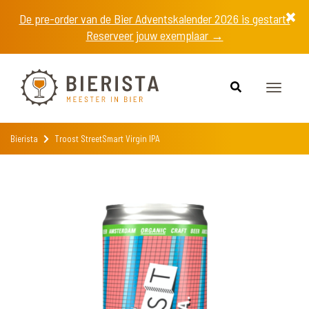
De pre-order van de Bier Adventskalender 2026 is gestart!
Reserveer jouw exemplaar →
Toggle
navigat
Bierista
Troost StreetSmart Virgin IPA