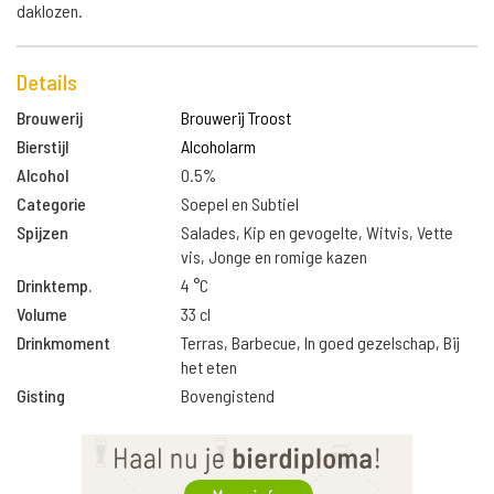
daklozen.
Details
Brouwerij
Brouwerij Troost
Bierstijl
Alcoholarm
Alcohol
0.5%
Categorie
Soepel en Subtiel
Spijzen
Salades, Kip en gevogelte, Witvis, Vette
vis, Jonge en romige kazen
Drinktemp.
4 °C
Volume
33 cl
Drinkmoment
Terras, Barbecue, In goed gezelschap, Bij
het eten
Gisting
Bovengistend