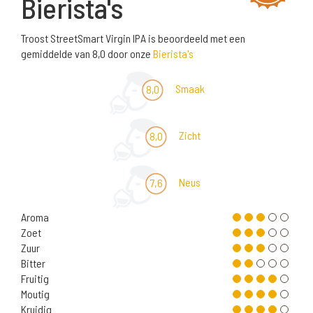
Bierista's
Troost StreetSmart Virgin IPA is beoordeeld met een
gemiddelde van 8,0 door onze
Bierista's
Smaak
8,0
Zicht
8,0
Neus
7,6
Aroma
Zoet
Zuur
Bitter
Fruitig
Moutig
Kruidig