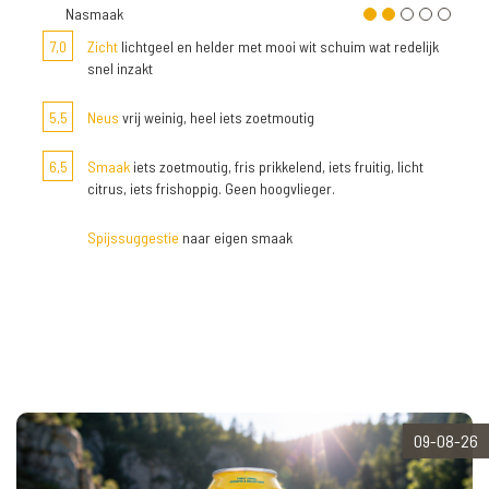
Nasmaak
7,0
Zicht
lichtgeel en helder met mooi wit schuim wat redelijk
snel inzakt
5,5
Neus
vrij weinig, heel iets zoetmoutig
6,5
Smaak
iets zoetmoutig, fris prikkelend, iets fruitig, licht
citrus, iets frishoppig. Geen hoogvlieger.
Spijssuggestie
naar eigen smaak
09-08-26