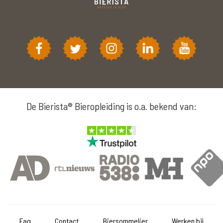
De Bierista® Bieropleiding is o.a. bekend van:
Faq
Contact
Biersommelier
Werken bij