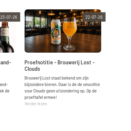
23-07-26
22-07-26
rand-
Proefnotitie - Brouwerij Lost -
Clouds
Brouwerij Lost staat bekend om zijn
rand-
bijzondere bieren. Daar is de de smoothie
eek de
sour Clouds geen uitzondering op. Op de
proeftafel ermee!
Verder lezen