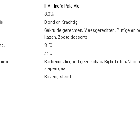
IPA - India Pale Ale
8.0%
ie
Blond en Krachtig
Gekruide gerechten, Vleesgerechten, Pittige en 
kazen, Zoete desserts
mp.
8 °C
33 cl
oment
Barbecue, In goed gezelschap, Bij het eten, Voor 
slapen gaan
Bovengistend