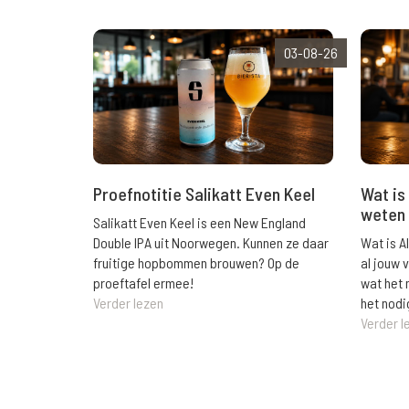
03-08-26
Wat is 
Proefnotitie Salikatt Even Keel
weten 
Salikatt Even Keel is een New England
Wat is A
Double IPA uit Noorwegen. Kunnen ze daar
al jouw 
fruitige hopbommen brouwen? Op de
wat het 
proeftafel ermee!
het nodi
Verder lezen
Verder l