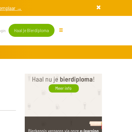
exemplaar →
Haal je Bierdiploma
gin