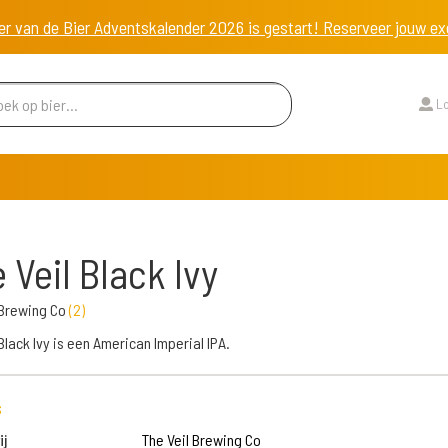
er van de Bier Adventskalender 2026 is gestart! Reserveer jouw 
Lo
 Veil Black Ivy
 Brewing Co
(
2
)
Black Ivy is een American Imperial IPA.
s
j
The Veil Brewing Co