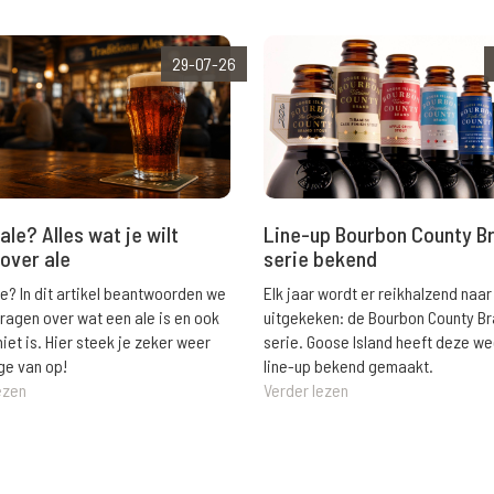
29-07-26
ale? Alles wat je wilt
Line-up Bourbon County B
over ale
serie bekend
le? In dit artikel beantwoorden we
Elk jaar wordt er reikhalzend naar
vragen over wat een ale is en ook
uitgekeken: de Bourbon County B
niet is. Hier steek je zeker weer
serie. Goose Island heeft deze w
ge van op!
line-up bekend gemaakt.
ezen
Verder lezen