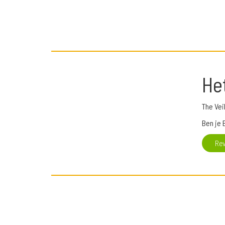
He
The Vei
Ben je 
Re