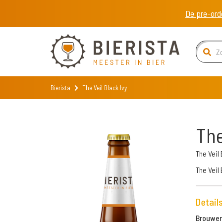
De pre-ord
Bierista
The Veil Black Ivy
The
The Veil
The Veil 
Detail
Brouweri