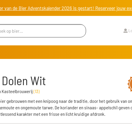
er van de Bier Adventskalender 2026 is gestart! Reserveer jouw 
Lo
 Dolen Wit
n Kasteelbrouwerij
(
13
)
ier gebrouwen met een knipoog naar de traditie, door het gebruik van o
emoute en ongemoute tarwe. De koriander en sinaas- appelschil geven d
tlessend karakter met een frisse en licht kruidige afdronk.