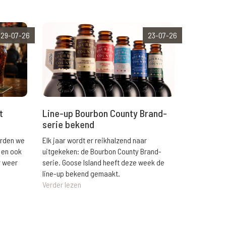
29-07-26
23-07-26
t
Line-up Bourbon County Brand-
serie bekend
orden we
Elk jaar wordt er reikhalzend naar
 en ook
uitgekeken: de Bourbon County Brand-
r weer
serie. Goose Island heeft deze week de
line-up bekend gemaakt.
Verder lezen