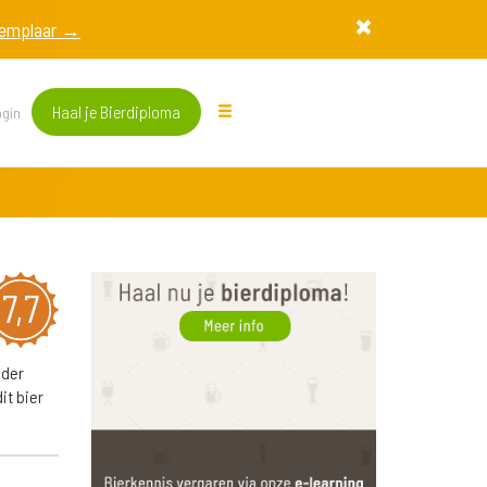
exemplaar →
Haal je Bierdiploma
gin
7,7
nder
it bier