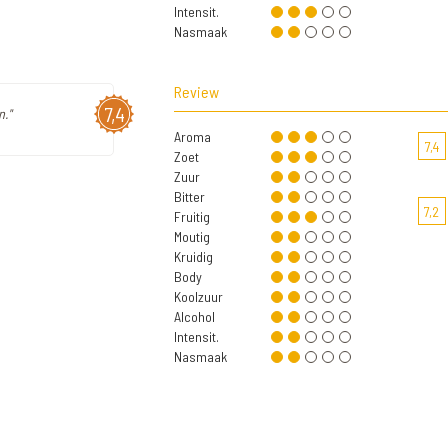
Intensit.
Nasmaak
Review
7,4
."
Aroma
7,4
Zoet
Zuur
Bitter
7,2
Fruitig
Moutig
Kruidig
Body
Koolzuur
Alcohol
Intensit.
Nasmaak