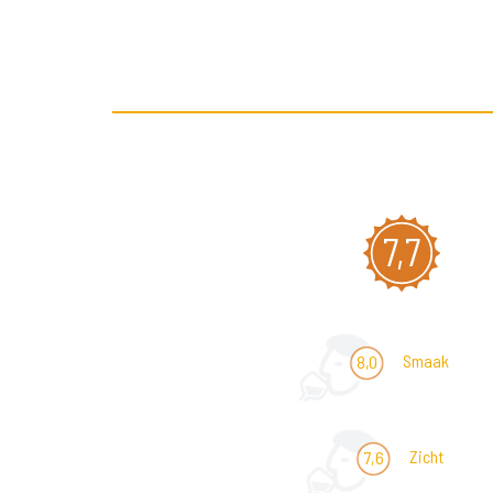
7,7
Smaak
8,0
Zicht
7,6