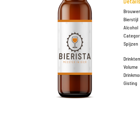
Detail
Brouweri
Bierstijl
Alcohol
Categor
Spijzen
Drinkte
Volume
Drinkm
Gisting