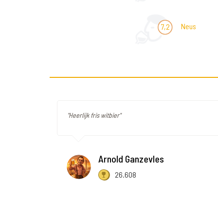
Neus
7,2
"Heerlijk fris witbier"
Arnold Ganzevles
26.608