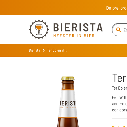
De pre-ord
Bierista
Ter Dolen Wit
Ter
Ter Dole
Een Witb
andere g
een dors