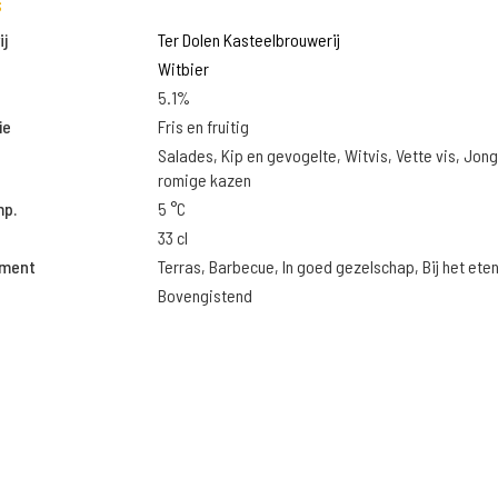
s
j
Ter Dolen Kasteelbrouwerij
Witbier
5.1%
ie
Fris en fruitig
Salades, Kip en gevogelte, Witvis, Vette vis, Jon
romige kazen
mp.
5 °C
33 cl
oment
Terras, Barbecue, In goed gezelschap, Bij het ete
Bovengistend