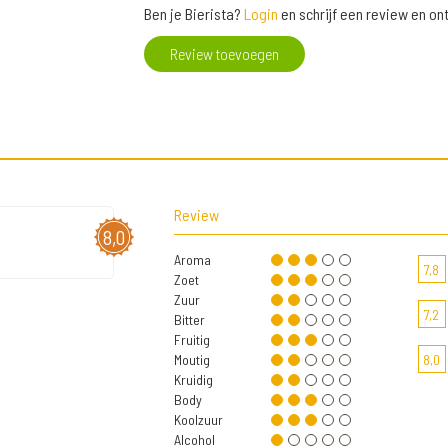
Ben je Bierista?
Login
en schrijf een review en o
Review toevoegen
Review
8,0
Aroma
7,8
Zoet
Zuur
7,2
Bitter
Fruitig
Moutig
8,0
Kruidig
Body
Koolzuur
Alcohol