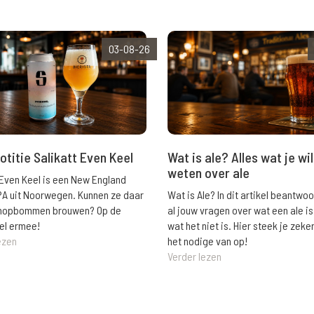
03-08-26
Wat is ale? Alles wat je wil
otitie Salikatt Even Keel
weten over ale
 Even Keel is een New England
Wat is Ale? In dit artikel beantwo
PA uit Noorwegen. Kunnen ze daar
al jouw vragen over wat een ale is
e hopbommen brouwen? Op de
wat het niet is. Hier steek je zeke
el ermee!
het nodige van op!
ezen
Verder lezen