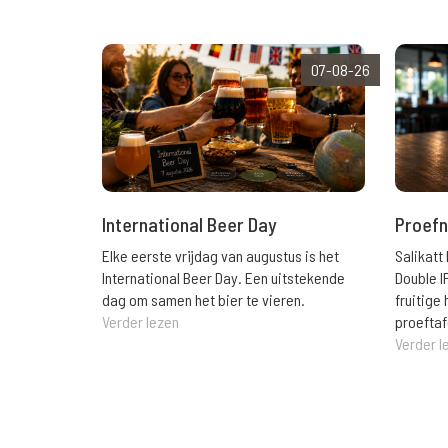
07-08-26
International Beer Day
Proefn
Elke eerste vrijdag van augustus is het
Salikatt
International Beer Day. Een uitstekende
Double I
dag om samen het bier te vieren.
fruitig
Verder lezen
proeftaf
Verder l