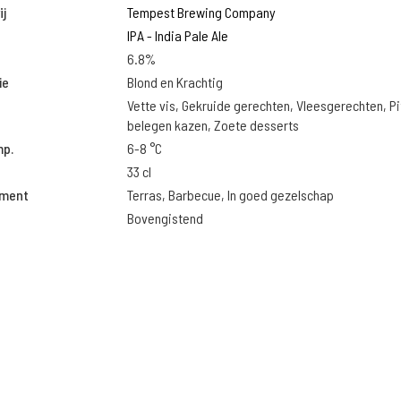
j
Tempest Brewing Company
IPA - India Pale Ale
6.8%
ie
Blond en Krachtig
Vette vis, Gekruide gerechten, Vleesgerechten, Pi
belegen kazen, Zoete desserts
mp.
6-8 °C
33 cl
oment
Terras, Barbecue, In goed gezelschap
Bovengistend