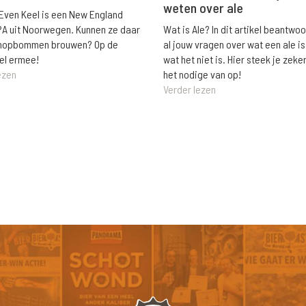
weten over ale
 Even Keel is een New England
Wat is Ale? In dit artikel beantwo
PA uit Noorwegen. Kunnen ze daar
al jouw vragen over wat een ale is
e hopbommen brouwen? Op de
wat het niet is. Hier steek je zeke
el ermee!
het nodige van op!
ezen
Verder lezen