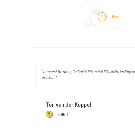
Neus
7,7
"Tempest Brewing Co SoMA IPA met 6,8%: licht, luchtig en
drinken."
Ton van der Koppel
19.960