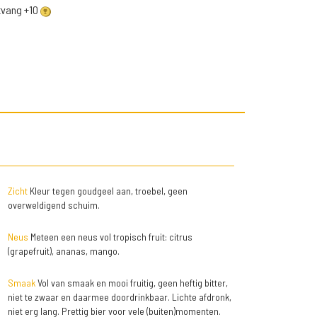
ntvang +10
Zicht
Kleur tegen goudgeel aan, troebel, geen
overweldigend schuim.
Neus
Meteen een neus vol tropisch fruit: citrus
(grapefruit), ananas, mango.
Smaak
Vol van smaak en mooi fruitig, geen heftig bitter,
niet te zwaar en daarmee doordrinkbaar. Lichte afdronk,
niet erg lang. Prettig bier voor vele (buiten)momenten.