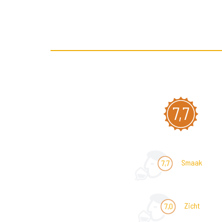
7,7
Smaak
7,7
Zicht
7,0