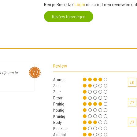
Ben je Bierista?
Login
en schrijf een review en o
Review toevoegen
Review
7,7
 fijn om te
Aroma
7,0
Zoet
Zuur
Bitter
7,7
Fruitig
Moutig
Kruidig
Body
7,7
Koolzuur
Alcohol