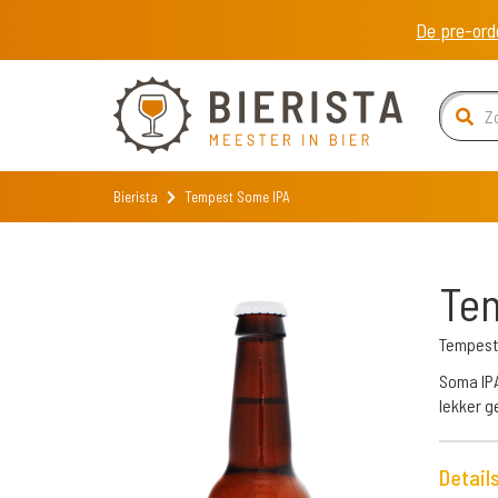
De pre-ord
Bierista
Tempest Some IPA
Te
Tempest
Soma IPA
lekker g
Detail