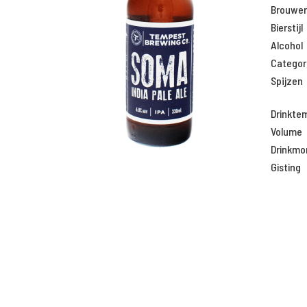
Brouweri
Bierstijl
Alcohol
Categor
Spijzen
Drinkte
Volume
Drinkm
Gisting