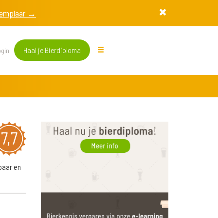
exemplaar →
Haal je Bierdiploma
gin
7,7
baar en