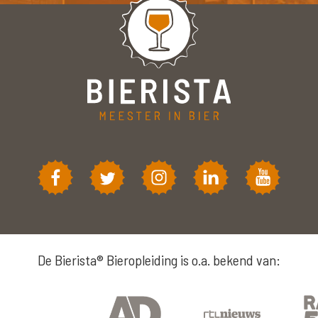
De Bierista® Bieropleiding is o.a. bekend van: