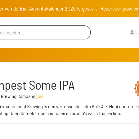
er van de Bier Adventskalender 2026 is gestart! Reserveer jouw 
Lo
mpest Some IPA
 Brewing Company
(
15
)
 van Tempest Brewing is een verfrissende India Pale Ale. Mooi doordrink
ehopt bier. Ontdek tropische tonen en aroma's van citrus en hop.
s