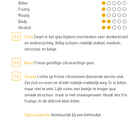
Bitter
Fruitig
Moutig
Body
Alcohol
6,9
Zicht
Zwart in het glas (tijdens inschenken zeer donkerbruin)
en ondoorzichtig. Vollig schuim, redelijk stabiel, medium
structuur en beige.
6,9
Neus
Frisse gezellige citrusachtige geur.
7,0
Smaak
Lichte op frisse citrustonen dansende eerste slok.
Zet zich zo voort en drinkt redelijk makkelijk weg. Er is bitter,
maar niet te veel. Lijkt soms een beetje te mager qua
smaak structuur, maar is niet onaangenaam. Houdt iets fris
fruitigs. In de afdronk klein bitter.
Spijssuggestie
Avontuurlijk bij een biefstukje.