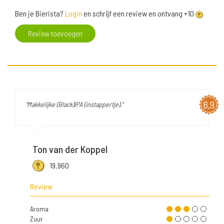
Ben je Bierista?
Login
en schrijf een review en ontvang +10
Review toevoegen
6,9
"Makkelijke (Black)IPA (instappertje)."
Ton van der Koppel
19.960
Review
Aroma
Zuur