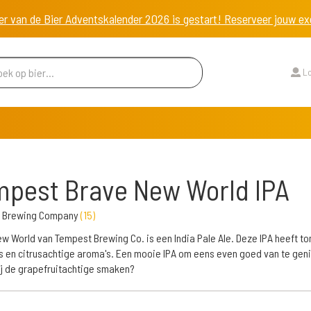
er van de Bier Adventskalender 2026 is gestart! Reserveer jouw 
Lo
pest Brave New World IPA
 Brewing Company
(
15
)
w World van Tempest Brewing Co. is een India Pale Ale. Deze IPA heeft to
es en citrusachtige aroma's. Een mooie IPA om eens even goed van te gen
ij de grapefruitachtige smaken?