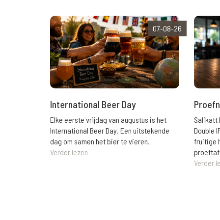
07-08-26
International Beer Day
Proefn
Elke eerste vrijdag van augustus is het
Salikatt
International Beer Day. Een uitstekende
Double I
dag om samen het bier te vieren.
fruitig
Verder lezen
proeftaf
Verder l