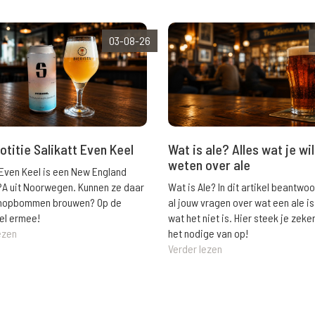
03-08-26
Wat is ale? Alles wat je wil
otitie Salikatt Even Keel
weten over ale
 Even Keel is een New England
Wat is Ale? In dit artikel beantwo
PA uit Noorwegen. Kunnen ze daar
al jouw vragen over wat een ale is
e hopbommen brouwen? Op de
wat het niet is. Hier steek je zeke
el ermee!
het nodige van op!
ezen
Verder lezen