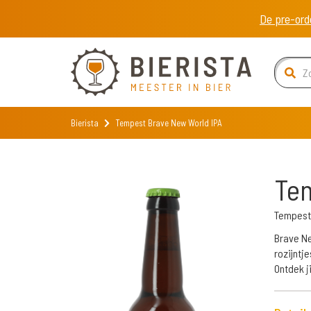
De pre-ord
Bierista
Tempest Brave New World IPA
Tem
Tempest
Brave Ne
rozijntj
Ontdek j