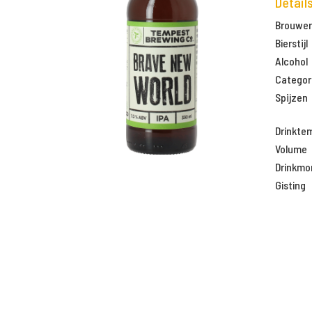
Detail
Brouweri
Bierstijl
Alcohol
Categor
Spijzen
Drinkte
Volume
Drinkm
Gisting