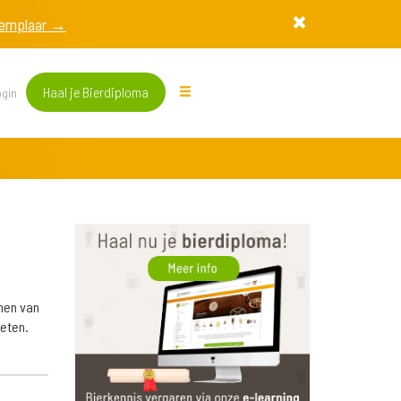
exemplaar →
Haal je Bierdiploma
gin
nen van
ieten.