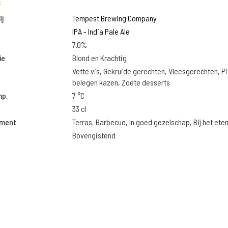
s
j
Tempest Brewing Company
IPA - India Pale Ale
7.0%
ie
Blond en Krachtig
Vette vis, Gekruide gerechten, Vleesgerechten, Pi
belegen kazen, Zoete desserts
mp.
7 °C
33 cl
oment
Terras, Barbecue, In goed gezelschap, Bij het ete
Bovengistend