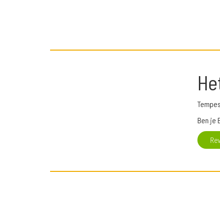
He
Tempest
Ben je 
Re