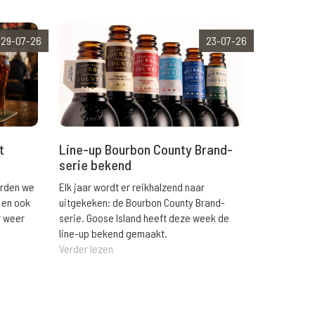
29-07-26
23-07-26
t
Line-up Bourbon County Brand-
serie bekend
orden we
Elk jaar wordt er reikhalzend naar
 en ook
uitgekeken: de Bourbon County Brand-
r weer
serie. Goose Island heeft deze week de
line-up bekend gemaakt.
Verder lezen