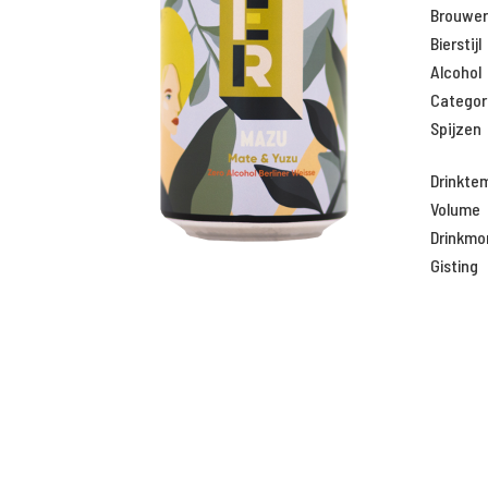
Brouweri
Bierstijl
Alcohol
Categor
Spijzen
Drinkte
Volume
Drinkm
Gisting