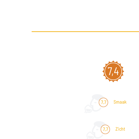
7,4
Smaak
7,7
Zicht
7,7