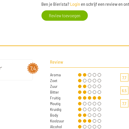
Ben je Bierista?
Login
en schrijf een review en o
Review toevoegen
Review
7,4
"
Aroma
7,7
Zoet
Zuur
6,5
Bitter
Fruitig
Moutig
7,7
Kruidig
Body
Koolzuur
Alcohol