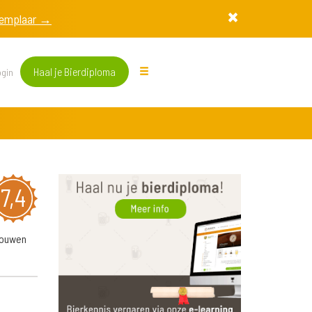
exemplaar →
Haal je Bierdiploma
gin
7,4
rouwen