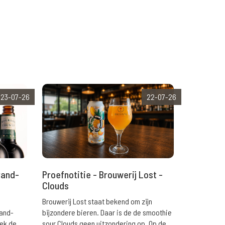
23-07-26
22-07-26
rand-
Proefnotitie - Brouwerij Lost -
Clouds
Brouwerij Lost staat bekend om zijn
rand-
bijzondere bieren. Daar is de de smoothie
eek de
sour Clouds geen uitzondering op. Op de