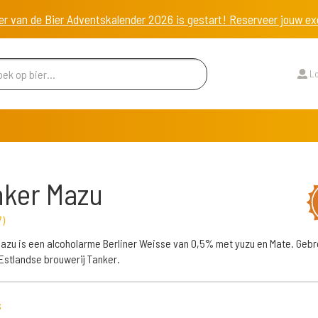
er van de Bier Adventskalender 2026 is gestart! Reserveer jouw 
Lo
nker Mazu
7
)
azu is een alcoholarme Berliner Weisse van 0,5% met yuzu en Mate. Geb
Estlandse brouwerij Tanker.
s