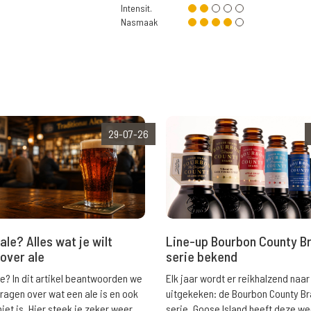
Intensit.
Nasmaak
29-07-26
ale? Alles wat je wilt
Line-up Bourbon County B
over ale
serie bekend
le? In dit artikel beantwoorden we
Elk jaar wordt er reikhalzend naar
vragen over wat een ale is en ook
uitgekeken: de Bourbon County B
niet is. Hier steek je zeker weer
serie. Goose Island heeft deze w