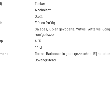
j
Tanker
Alcoholarm
0.5%
ie
Fris en fruitig
Salades, Kip en gevogelte, Witvis, Vette vis, Jon
romige kazen
mp.
4 °C
44 cl
oment
Terras, Barbecue, In goed gezelschap, Bij het ete
Bovengistend