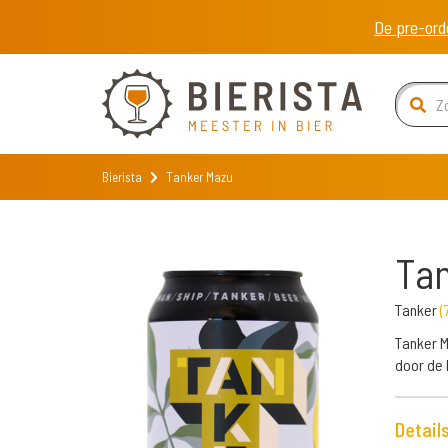
De pre-ord
Bierista
Tanker Mazu
Ta
Tanker
(
Tanker M
door de 
Detail