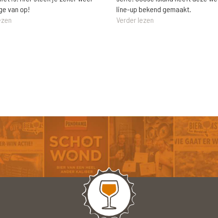
ge van op!
line-up bekend gemaakt.
ezen
Verder lezen