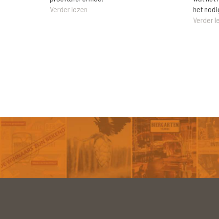
het nodi
Verder lezen
Verder l