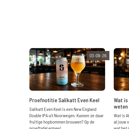
03-08-26
Wat is 
Proefnotitie Salikatt Even Keel
weten 
Salikatt Even Keel is een New England
Wat is A
Double IPA uit Noorwegen. Kunnen ze daar
al jouw 
fruitige hopbommen brouwen? Op de
wat het 
proeftafel ermee!