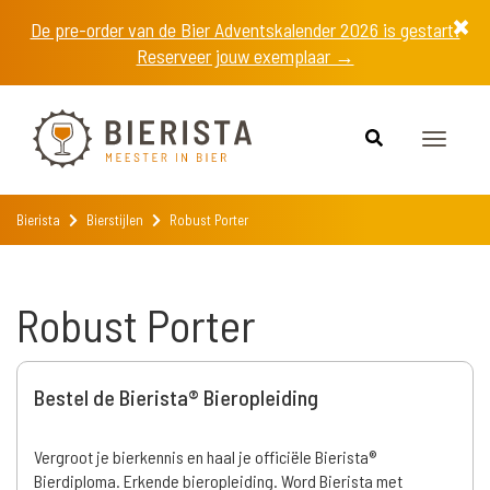
De pre-order van de Bier Adventskalender 2026 is gestart!
Reserveer jouw exemplaar →
Toggle
navigat
Bierista
Bierstijlen
Robust Porter
Robust Porter
Bestel de Bierista® Bieropleiding
Vergroot je bierkennis en haal je officiële Bierista®
Bierdiploma. Erkende bieropleiding. Word Bierista met