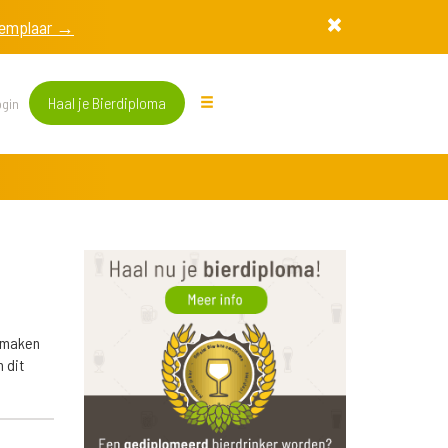
exemplaar →
Haal je Bierdiploma
gin
 smaken
 dit