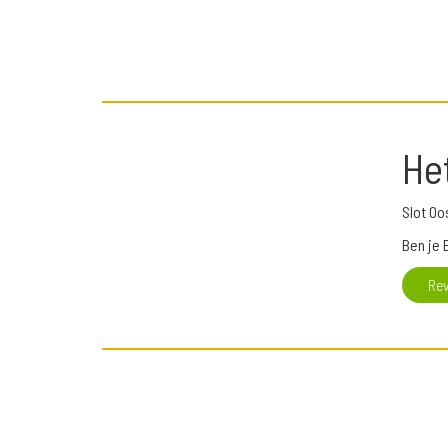
He
Slot Oo
Ben je 
Re