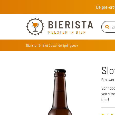
De pre-ord
Bierista
Slot Oostende Springbock
Slo
Brouweri
Springbo
van citr
bier!