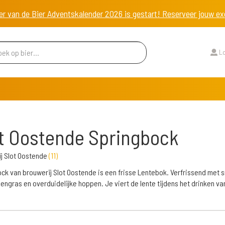
er van de Bier Adventskalender 2026 is gestart! Reserveer jouw 
Lo
t Oostende Springbock
j Slot Oostende
(
11
)
ck van brouwerij Slot Oostende is een frisse Lentebok. Verfrissend met
oengras en overduidelijke hoppen. Je viert de lente tijdens het drinken van