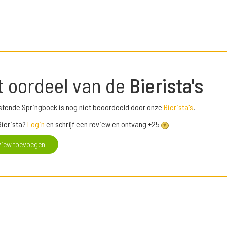
t oordeel van de
Bierista's
stende Springbock is nog niet beoordeeld door onze
Bierista's
.
Bierista?
Login
en schrijf een review en ontvang +25
view toevoegen