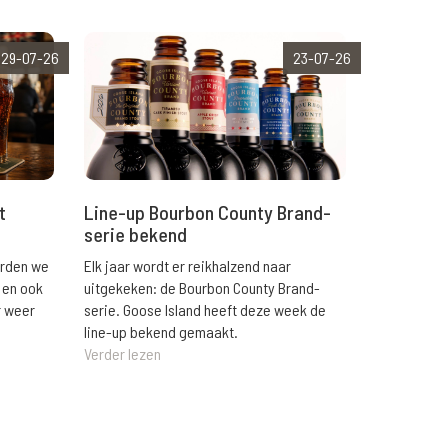
29-07-26
23-07-26
t
Line-up Bourbon County Brand-
serie bekend
orden we
Elk jaar wordt er reikhalzend naar
 en ook
uitgekeken: de Bourbon County Brand-
r weer
serie. Goose Island heeft deze week de
line-up bekend gemaakt.
Verder lezen