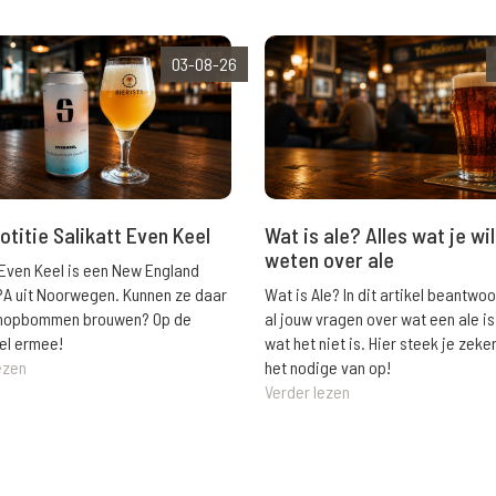
03-08-26
Wat is ale? Alles wat je wil
otitie Salikatt Even Keel
weten over ale
 Even Keel is een New England
Wat is Ale? In dit artikel beantwo
PA uit Noorwegen. Kunnen ze daar
al jouw vragen over wat een ale is
e hopbommen brouwen? Op de
wat het niet is. Hier steek je zeke
el ermee!
het nodige van op!
ezen
Verder lezen