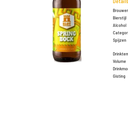
Detail
Brouweri
Bierstijl
Alcohol
Categor
Spijzen
Drinkte
Volume
Drinkm
Gisting