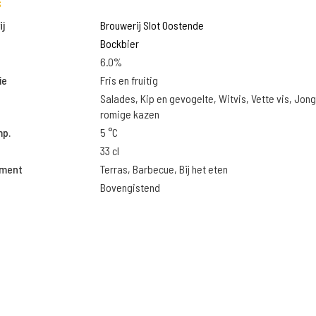
s
j
Brouwerij Slot Oostende
Bockbier
6.0%
ie
Fris en fruitig
Salades, Kip en gevogelte, Witvis, Vette vis, Jon
romige kazen
mp.
5 °C
33 cl
oment
Terras, Barbecue, Bij het eten
Bovengistend