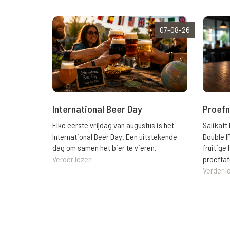
07-08-26
International Beer Day
Proefn
Elke eerste vrijdag van augustus is het
Salikatt
International Beer Day. Een uitstekende
Double I
dag om samen het bier te vieren.
fruitig
Verder lezen
proeftaf
Verder l