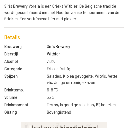
Siris Brewery Voreia is een Grieks Witbier. De Belgische traditie
wordt gecombineerd met het Mediterraanse temperament van de
Grieken. Een verfrissend bier met plezier!
Details
Brouwerij
Siris Brewery
Bierstijl
Witbier
Alcohol
7.0%
Categorie
Fris en fruitig
Spijzen
Salades, Kip en gevogelte, Witvis, Vette
vis, Jonge en romige kazen
Drinktemp.
6-8 °C
Volume
33 cl
Drinkmoment
Terras, In goed gezelschap, Bij het eten
Gisting
Bovengistend